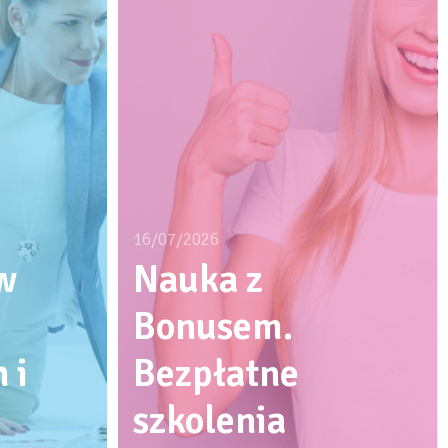
16/07/2026
w
Nauka z
Bonusem.
 i
Bezpłatne
szkolenia