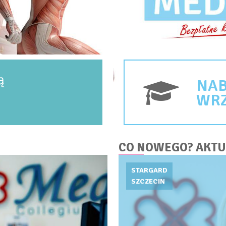
ą
NAB
WRZ
CO NOWEGO? AKTU
STARGARD
SZCZECIN