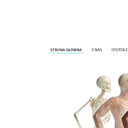
Przejdź do treści
STRONA GŁÓWNA
O NAS
OFERTA 
<BRAK>