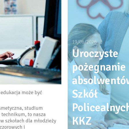
19/06/2026
Uroczyste
pożegnanie
absolwentó
Szkół
 edukacja może być
Policealnych
osmetyczna, studium
, technikum, to nasza
KKZ
 w szkołach dla młodzieży
eczorowych i