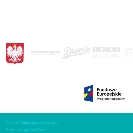
<BRAK>
Punkty Edukacyjne Asystentka
Stomatologiczna Szczecin