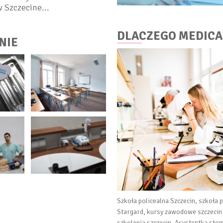
 Szczecine...
DLACZEGO MEDICA
NIE
Szkoła policealna Szczecin, szkoła 
Stargard, kursy zawodowe szczecin
szkolenia szczecin. Asystentka stom