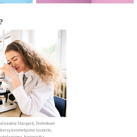
?
policealna Stargard, Technikum
 kursy kosmetyczne szczecin,
atologiczna, higienistka