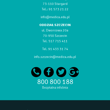
73-110 Stargard
Tel.:
91 573 21 22
info@medica.edu.pl
ODDZIAŁ SZCZECIN
ul. Dworcowa 20a
70-950 Szczecin
Tel.
517 715 411
Tel.
91 433 31 74
info.szczecin@medica.edu.pl
800 800 188
Bezpłatna infolinia