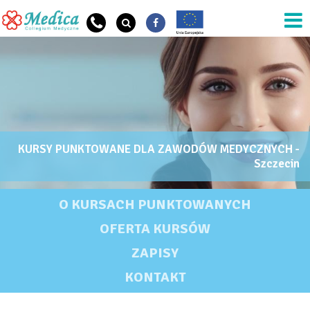
Przejdź do treści
KURSY PUNKTOWANE DLA ZAWODÓW MEDYCZNYCH -
OG Szkoła Nazwa
Szczecin
KURSY PUNKTOWANE DLA ZAWODÓW MEDYCZNYCH - SZCZECIN
O KURSACH PUNKTOWANYCH
OFERTA KURSÓW
ZAPISY
KONTAKT