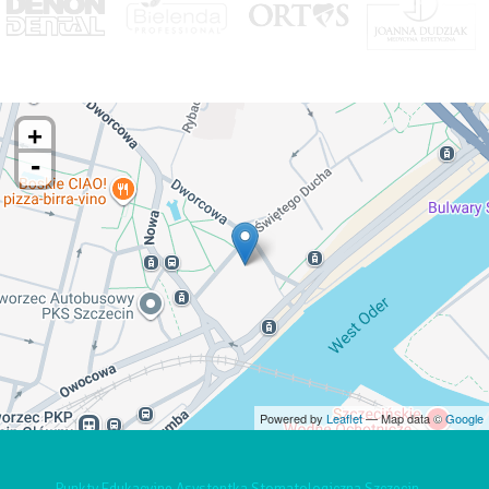
+
-
Powered by
Leaflet
— Map data ©
Google
Punkty Edukacyjne Asystentka Stomatologiczna Szczecin