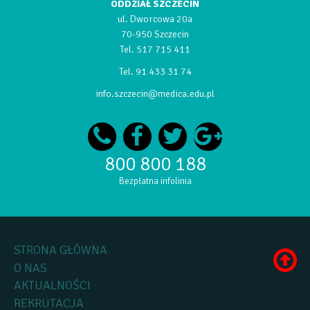
ODDZIAŁ SZCZECIN
ul. Dworcowa 20a
70-950 Szczecin
Tel.
517 715 411
Tel.
91 433 31 74
info.szczecin@medica.edu.pl
800 800 188
Bezpłatna infolinia
STRONA GŁÓWNA
O NAS
AKTUALNOŚCI
REKRUTACJA