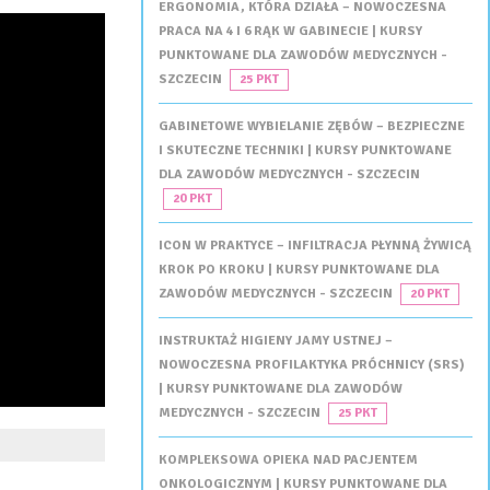
ERGONOMIA, KTÓRA DZIAŁA – NOWOCZESNA
PRACA NA 4 I 6 RĄK W GABINECIE | KURSY
PUNKTOWANE DLA ZAWODÓW MEDYCZNYCH -
SZCZECIN
25 PKT
GABINETOWE WYBIELANIE ZĘBÓW – BEZPIECZNE
I SKUTECZNE TECHNIKI | KURSY PUNKTOWANE
DLA ZAWODÓW MEDYCZNYCH - SZCZECIN
20 PKT
ICON W PRAKTYCE – INFILTRACJA PŁYNNĄ ŻYWICĄ
KROK PO KROKU | KURSY PUNKTOWANE DLA
ZAWODÓW MEDYCZNYCH - SZCZECIN
20 PKT
INSTRUKTAŻ HIGIENY JAMY USTNEJ –
NOWOCZESNA PROFILAKTYKA PRÓCHNICY (SRS)
| KURSY PUNKTOWANE DLA ZAWODÓW
MEDYCZNYCH - SZCZECIN
25 PKT
KOMPLEKSOWA OPIEKA NAD PACJENTEM
ONKOLOGICZNYM | KURSY PUNKTOWANE DLA