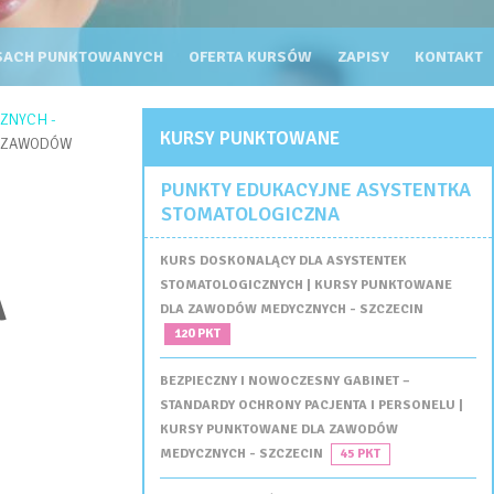
PUNKTOWANE DLA ZAWODÓW MEDYCZNYCH - SZCZECIN
SACH PUNKTOWANYCH
OFERTA KURSÓW
ZAPISY
KONTAKT
ZNYCH -
KURSY PUNKTOWANE
LA ZAWODÓW
PUNKTY EDUKACYJNE ASYSTENTKA
STOMATOLOGICZNA
KURS DOSKONALĄCY DLA ASYSTENTEK
A
STOMATOLOGICZNYCH | KURSY PUNKTOWANE
DLA ZAWODÓW MEDYCZNYCH - SZCZECIN
120 PKT
BEZPIECZNY I NOWOCZESNY GABINET –
STANDARDY OCHRONY PACJENTA I PERSONELU |
KURSY PUNKTOWANE DLA ZAWODÓW
MEDYCZNYCH - SZCZECIN
45 PKT