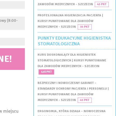
ZAWODÓW MEDYCZNYCH - SZCZECIN
45 PKT
PROFESJONALNA HIGIENIZACJA PACJENTA |
owy (8:00-
KURSY PUNKTOWANE DLA ZAWODÓW
MEDYCZNYCH - SZCZECIN
35 PKT
PUNKTY EDUKACYJNE HIGIENISTKA
STOMATOLOGICZNA
KURS DOSKONALĄCY DLA HIGIENISTEK
NE!
STOMATOLOGICZNYCH | KURSY PUNKTOWANE
DLA ZAWODÓW MEDYCZNYCH - SZCZECIN
120 PKT
BEZPIECZNY I NOWOCZESNY GABINET –
STANDARDY OCHRONY PACJENTA I PERSONELU |
KURSY PUNKTOWANE DLA ZAWODÓW
MEDYCZNYCH - SZCZECIN
45 PKT
w miejscu
ERGONOMIA, KTÓRA DZIAŁA – NOWOCZESNA