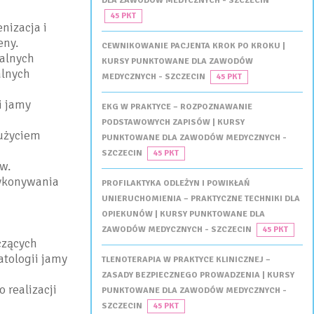
DLA ZAWODÓW MEDYCZNYCH - SZCZECIN
45 PKT
nizacja i
eny.
CEWNIKOWANIE PACJENTA KROK PO KROKU |
alnych
KURSY PUNKTOWANE DLA ZAWODÓW
alnych
MEDYCZNYCH - SZCZECIN
45 PKT
i jamy
EKG W PRAKTYCE – ROZPOZNAWANIE
PODSTAWOWYCH ZAPISÓW | KURSY
 użyciem
PUNKTOWANE DLA ZAWODÓW MEDYCZNYCH -
SZCZECIN
45 PKT
w.
wykonywania
PROFILAKTYKA ODLEŻYN I POWIKŁAŃ
UNIERUCHOMIENIA – PRAKTYCZNE TECHNIKI DLA
OPIEKUNÓW | KURSY PUNKTOWANE DLA
ZAWODÓW MEDYCZNYCH - SZCZECIN
45 PKT
czących
atologii jamy
TLENOTERAPIA W PRAKTYCE KLINICZNEJ –
ZASADY BEZPIECZNEGO PROWADZENIA | KURSY
 realizacji
PUNKTOWANE DLA ZAWODÓW MEDYCZNYCH -
SZCZECIN
45 PKT