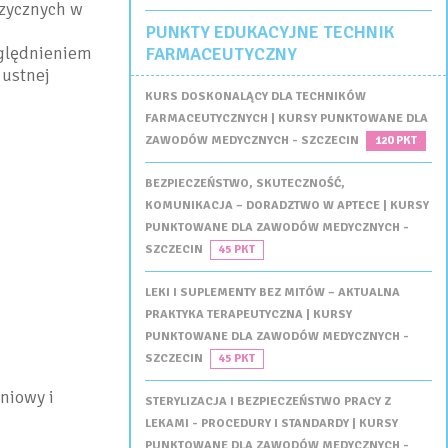
izycznych w
PUNKTY EDUKACYJNE TECHNIK
zględnieniem
FARMACEUTYCZNY
 ustnej
KURS DOSKONALĄCY DLA TECHNIKÓW
FARMACEUTYCZNYCH | KURSY PUNKTOWANE DLA
ZAWODÓW MEDYCZNYCH - SZCZECIN
120 PKT
BEZPIECZEŃSTWO, SKUTECZNOŚĆ,
KOMUNIKACJA – DORADZTWO W APTECE | KURSY
PUNKTOWANE DLA ZAWODÓW MEDYCZNYCH -
SZCZECIN
45 PKT
LEKI I SUPLEMENTY BEZ MITÓW – AKTUALNA
PRAKTYKA TERAPEUTYCZNA | KURSY
PUNKTOWANE DLA ZAWODÓW MEDYCZNYCH -
SZCZECIN
45 PKT
niowy i
STERYLIZACJA I BEZPIECZEŃSTWO PRACY Z
LEKAMI - PROCEDURY I STANDARDY | KURSY
PUNKTOWANE DLA ZAWODÓW MEDYCZNYCH -