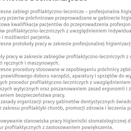
sne zabiegi profilaktyczno-lecznicze – profesjonalna higie
ury przeciw próchnicowe przeprowadzane w gabinecie higi
łowa kwalifikacja pacjentów do przeprowadzenia profesjon
ów profilaktyczno-leczniczych z uwzględnieniem indywidu
 i możliwości pacjenta.
sne protokoły pracy w zakresie profesjonalnej higienizacj
ły pracy w zakresie zabiegów profilaktyczno-leczniczych z
zi ręcznych i maszynowych.
esne procedury stosowane w zapobieganiu próchnicy zębó
 prawidłowego doboru narzędzi, aparatury i sprzętów do 
ych procedur profilaktyczno-leczniczych z uwzględnieniem
szych wytycznych oraz poszanowaniem zasad ergonomii i z
aniem bezpieczeństwa pracy.
 zasady organizacji pracy gabinetów dentystycznych świad
z zakresu profilaktyki chorób, promocji zdrowia i leczenia p
owywanie stanowiska pracy higienistki stomatologicznej do
ur profilaktycznych z zastosowaniem powiększenia.