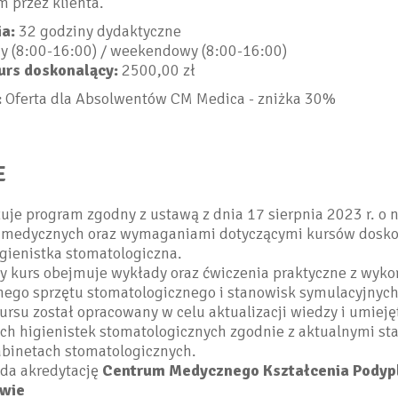
 przez klienta.
a:
32 godziny dydaktyczne
y (8:00-16:00) / weekendowy (8:00-16:00)
urs doskonalący:
2500,00 zł
:
Oferta dla Absolwentów CM Medica - zniżka 30%
E
zuje program zgodny z ustawą z dnia 17 sierpnia 2023 r. o 
medycznych oraz wymaganiami dotyczącymi kursów dosko
gienistka stomatologiczna.
y kurs obejmuje wykłady oraz ćwiczenia praktyczne z wyko
ego sprzętu stomatologicznego i stanowisk symulacyjnych
rsu został opracowany w celu aktualizacji wiedzy i umieję
h higienistek stomatologicznych zgodnie z aktualnymi s
abinetach stomatologicznych.
ada akredytację
Centrum Medycznego Kształcenia Pody
wie