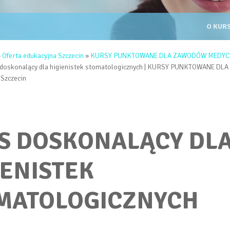
KURSY 
O KUR
TUTAJ
»
Oferta edukacyjna Szczecin
»
KURSY PUNKTOWANE DLA ZAWODÓW MEDYC
 doskonalący dla higienistek stomatologicznych | KURSY PUNKTOWANE D
Szczecin
S DOSKONALĄCY DL
IENISTEK
MATOLOGICZNYCH