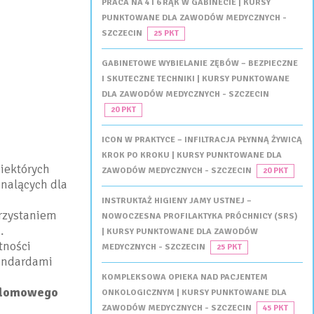
PRACA NA 4 I 6 RĄK W GABINECIE | KURSY
PUNKTOWANE DLA ZAWODÓW MEDYCZNYCH -
SZCZECIN
25 PKT
GABINETOWE WYBIELANIE ZĘBÓW – BEZPIECZNE
I SKUTECZNE TECHNIKI | KURSY PUNKTOWANE
DLA ZAWODÓW MEDYCZNYCH - SZCZECIN
20 PKT
ICON W PRAKTYCE – INFILTRACJA PŁYNNĄ ŻYWICĄ
KROK PO KROKU | KURSY PUNKTOWANE DLA
niektórych
ZAWODÓW MEDYCZNYCH - SZCZECIN
20 PKT
nalących dla
INSTRUKTAŻ HIGIENY JAMY USTNEJ –
rzystaniem
NOWOCZESNA PROFILAKTYKA PRÓCHNICY (SRS)
.
| KURSY PUNKTOWANE DLA ZAWODÓW
tności
MEDYCZNYCH - SZCZECIN
25 PKT
tandardami
KOMPLEKSOWA OPIEKA NAD PACJENTEM
plomowego
ONKOLOGICZNYM | KURSY PUNKTOWANE DLA
ZAWODÓW MEDYCZNYCH - SZCZECIN
45 PKT