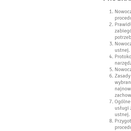
Nowocze
proced
Prawid
zabieg
potrzeb
Nowocze
ustnej.
Protoko
narzęd
Nowocz
Zasady
wybran
najnow
zachow
Ogólne
usługi 
ustnej.
Przygot
proced