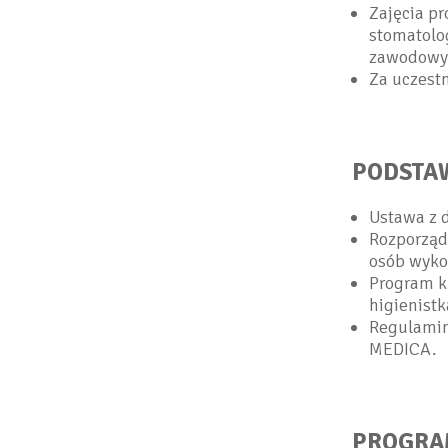
Zajęcia p
stomatolo
zawodowy
Za uczest
PODSTA
Ustawa z 
Rozporząd
osób wyko
Program k
higienistk
Regulamin
MEDICA.
PROGRA