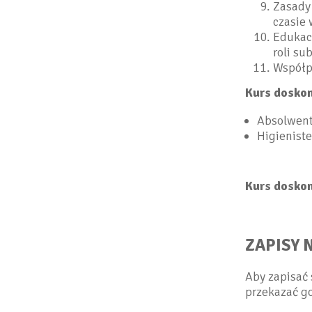
Zasady 
czasie 
Edukac
roli su
Współpr
Kurs doskon
Absolwent
Higienist
Kurs doskon
ZAPISY 
Aby zapisać 
przekazać g