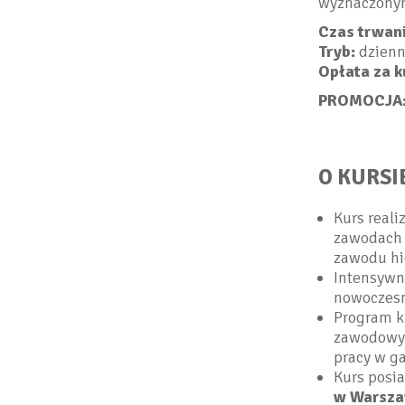
wyznaczonym
Czas trwani
Tryb:
dzienn
Opłata za k
PROMOCJA
O KURSI
Kurs reali
zawodach 
zawodu hi
Intensywn
nowoczesn
Program ku
zawodowyc
pracy w g
Kurs posi
w Warsza