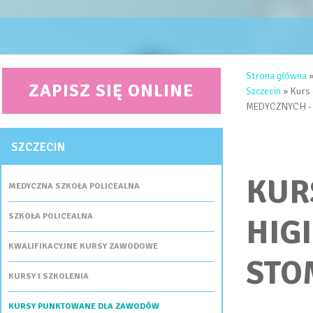
JESTEŚ 
Strona główna
ZAPISZ SIĘ ONLINE
Szczecin
» Kurs
MEDYCZNYCH - 
SZCZECIN
KUR
MEDYCZNA SZKOŁA POLICEALNA
SZKOŁA POLICEALNA
HIG
KWALIFIKACYJNE KURSY ZAWODOWE
STO
KURSY I SZKOLENIA
KURSY PUNKTOWANE DLA ZAWODÓW