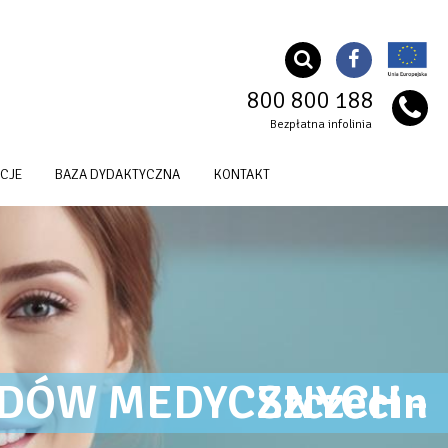
800 800 188
Bezpłatna infolinia
CJE
BAZA DYDAKTYCZNA
KONTAKT
OG Szkoła Nazwa
KURSY PUNKTOWANE DLA ZAWODÓW MEDYCZNYCH - Szczecin