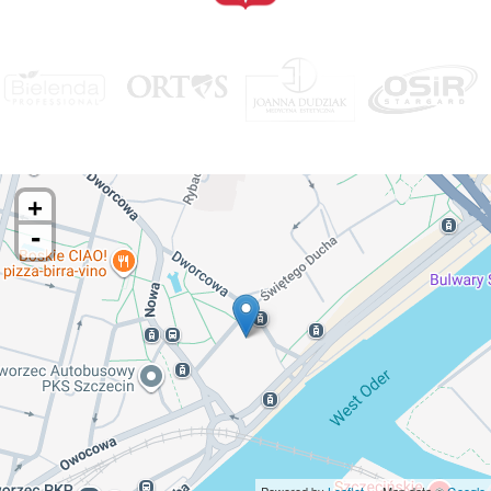
+
-
Powered by
Leaflet
— Map data ©
Google