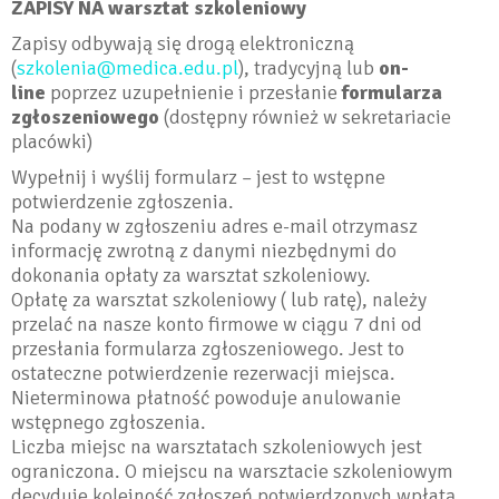
ZAPISY NA warsztat szkoleniowy
Zapisy odbywają się drogą elektroniczną
(
szkolenia@medica.edu.pl
), tradycyjną lub
on-
line
poprzez uzupełnienie i przesłanie
formularza
zgłoszeniowego
(dostępny również w sekretariacie
placówki)
Wypełnij i wyślij formularz – jest to wstępne
potwierdzenie zgłoszenia.
Na podany w zgłoszeniu adres e-mail otrzymasz
informację zwrotną z danymi niezbędnymi do
dokonania opłaty za warsztat szkoleniowy.
Opłatę za warsztat szkoleniowy ( lub ratę), należy
przelać na nasze konto firmowe w ciągu 7 dni od
przesłania formularza zgłoszeniowego. Jest to
ostateczne potwierdzenie rezerwacji miejsca.
Nieterminowa płatność powoduje anulowanie
wstępnego zgłoszenia.
Liczba miejsc na warsztatach szkoleniowych jest
ograniczona. O miejscu na warsztacie szkoleniowym
decyduje kolejność zgłoszeń potwierdzonych wpłatą.