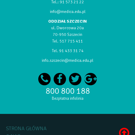
Tel.:
91 573 21 22
info@medica.edu.pl
ODDZIAŁ SZCZECIN
ul. Dworcowa 20a
70-950 Szczecin
Tel.
517 715 411
Tel.
91 433 31 74
info.szczecin@medica.edu.pl
800 800 188
Bezpłatna infolinia
STRONA GŁÓWNA