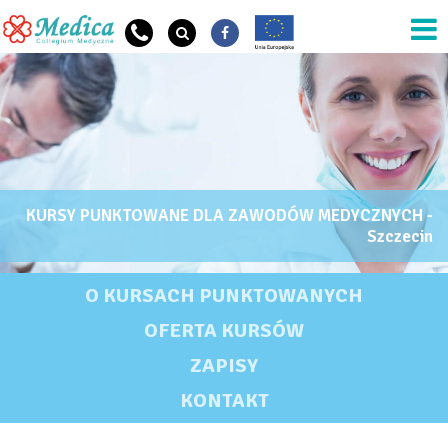
Przejdź do treści
KURSY PUNKTOWANE DLA ZAWODÓW MEDYCZNYCH -
OG Szkoła Nazwa
Szczecin
KURSY PUNKTOWANE DLA ZAWODÓW MEDYCZNYCH - SZCZECIN
O KURSACH PUNKTOWANYCH
OFERTA KURSÓW
ZAPISY
KONTAKT