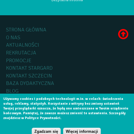
STRONA GŁÓWNA
O NAS
AKTUALNOŚCI
REKRUTACJA
PROMOCJE
KONTAKT STARGARD
KONTAKT SZCZECIN
BAZA DYDAKTYCZNA
BLOG
Używamy cookies i podobnych technologii m.in. w celach: świadczenia
usług, reklamy, statystyk. Korzystanie z witryny bez zmiany ustawień
Copyright by
Medica Collegium
2015, Wszelkie prawa zastrzeżone.
Twojej przeglądarki oznacza, że będą one umieszczane w Twoim urządzeniu
końcowym. Pamiętaj, że zawsze możesz zmienić te ustawienia. Szczegóły
Realizacja:
Software House Szczecin
Aplikacje Mobilne Szczecin
znajdziesz w Polityce Prywatności.
NABÓR NA SEMESTR WRZEŚNIOWY 2026 - NIE
Zgadzam się
Więcej informacji