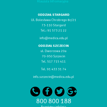
Klauzula Infromacyjna
ODDZIAŁ STARGARD
Ul. Bolesława Chrobrego 8c/21
73-110 Stargard
Tel.:
91 573 21 22
info@medica.edu.pl
ODDZIAŁ SZCZECIN
ul. Dworcowa 20a
70-950 Szczecin
Tel.
517 715 411
Tel.
91 433 31 74
info.szczecin@medica.edu.pl
800 800 188
Bezpłatna infolinia