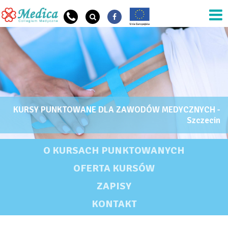
Przejdź do treści
KURSY PUNKTOWANE DLA ZAWODÓW MEDYCZNYCH -
OG Szkoła Nazwa
Szczecin
KURSY PUNKTOWANE DLA ZAWODÓW MEDYCZNYCH - SZCZECIN
O KURSACH PUNKTOWANYCH
OFERTA KURSÓW
ZAPISY
KONTAKT