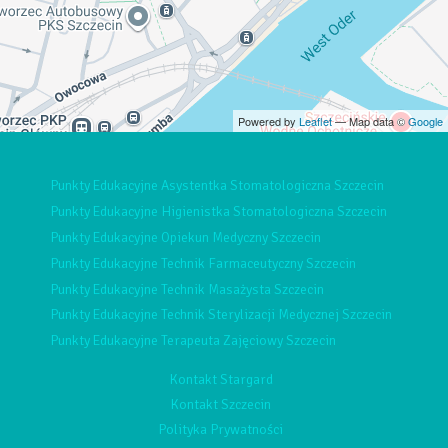
Powered by
Leaflet
— Map data ©
Google
Punkty Edukacyjne Asystentka Stomatologiczna Szczecin
Punkty Edukacyjne Higienistka Stomatologiczna Szczecin
Punkty Edukacyjne Opiekun Medyczny Szczecin
Punkty Edukacyjne Technik Farmaceutyczny Szczecin
Punkty Edukacyjne Technik Masażysta Szczecin
Punkty Edukacyjne Technik Sterylizacji Medycznej Szczecin
Punkty Edukacyjne Terapeuta Zajęciowy Szczecin
Kontakt Stargard
Kontakt Szczecin
Polityka Prywatności