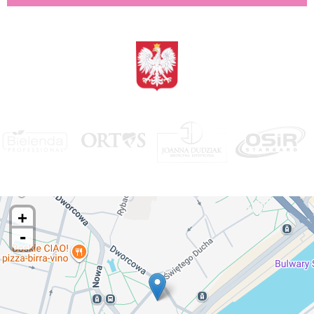
<BRAK>
+
-