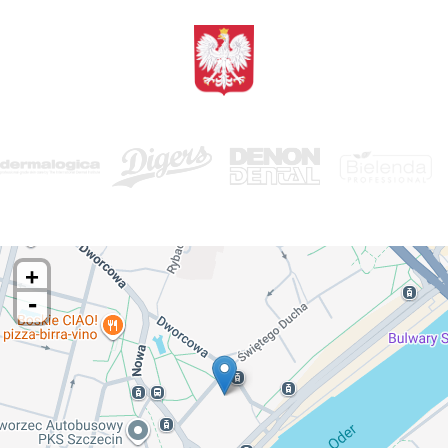
<BRAK>
+
-