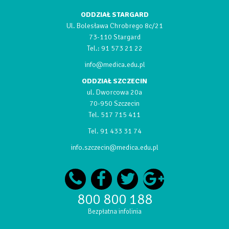
ODDZIAŁ STARGARD
Ul. Bolesława Chrobrego 8c/21
73-110 Stargard
Tel.:
91 573 21 22
info@medica.edu.pl
ODDZIAŁ SZCZECIN
ul. Dworcowa 20a
70-950 Szczecin
Tel.
517 715 411
Tel.
91 433 31 74
info.szczecin@medica.edu.pl
800 800 188
Bezpłatna infolinia