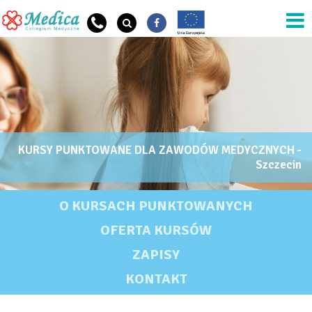
Przejdź do treści
KURSY PUNKTOWANE DLA ZAWODÓW MEDYCZNYCH -
OG Szkoła Nazwa
Szczecin
KURSY PUNKTOWANE DLA ZAWODÓW MEDYCZNYCH - SZCZECIN
O KURSACH PUNKTOWANYCH
OFERTA KURSÓW
ZAPISY
KONTAKT