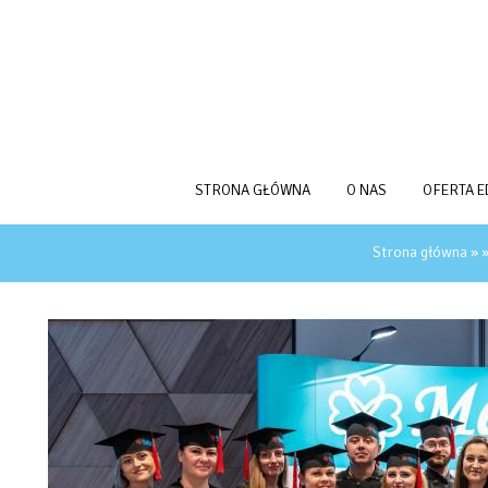
Przejdź do treści
STRONA GŁÓWNA
O NAS
OFERTA 
JESTEŚ TUTAJ
Strona główna
»