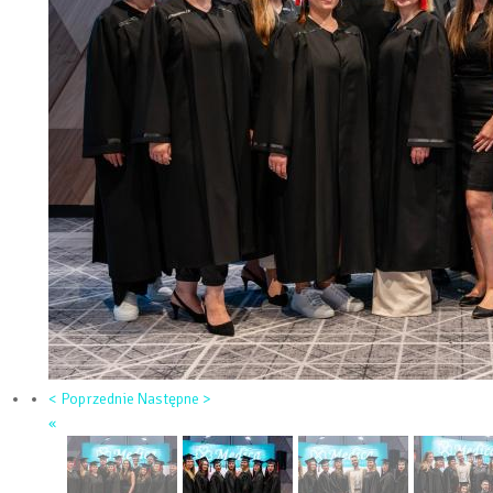
< Poprzednie
Następne >
«