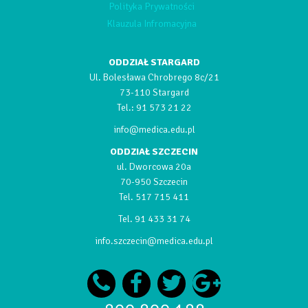
Polityka Prywatności
Klauzula Infromacyjna
ODDZIAŁ STARGARD
Ul. Bolesława Chrobrego 8c/21
73-110 Stargard
Tel.:
91 573 21 22
info@medica.edu.pl
ODDZIAŁ SZCZECIN
ul. Dworcowa 20a
70-950 Szczecin
Tel.
517 715 411
Tel.
91 433 31 74
info.szczecin@medica.edu.pl