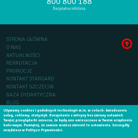
800 800 188
Bezpłatna infolinia
STRONA GŁÓWNA
O NAS
AKTUALNOŚCI
REKRUTACJA
PROMOCJE
KONTAKT STARGARD
KONTAKT SZCZECIN
BAZA DYDAKTYCZNA
BLOG
Używamy cookies i podobnych technologii m.in. w celach: świadczenia
usług, reklamy, statystyk. Korzystanie z witryny bez zmiany ustawień
Copyright by
Medica Collegium
2015, Wszelkie prawa zastrzeżone.
Twojej przeglądarki oznacza, że będą one umieszczane w Twoim urządzeniu
końcowym. Pamiętaj, że zawsze możesz zmienić te ustawienia. Szczegóły
Realizacja:
Software House Szczecin
Aplikacje Mobilne Szczecin
znajdziesz w Polityce Prywatności.