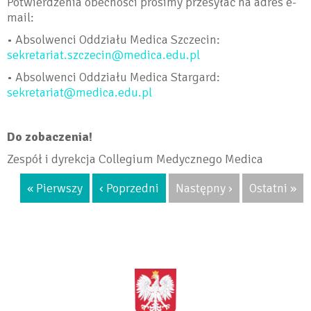
Potwierdzenia obecności prosimy przesyłać na adres e-
mail:
• Absolwenci Oddziału Medica Szczecin:
sekretariat.szczecin@medica.edu.pl
• Absolwenci Oddziału Medica Stargard:
sekretariat@medica.edu.pl
Do zobaczenia!
Zespół i dyrekcja Collegium Medycznego Medica
« Pierwszy
‹ Poprzedni
Następny ›
Ostatni »
<BRAK>