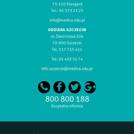
73-110 Stargard
Tel.:
91 573 21 22
info@medica.edu.pl
ODDZIAŁ SZCZECIN
ul. Dworcowa 20a
70-950 Szczecin
Tel.
517 715 411
Tel.
91 433 31 74
info.szczecin@medica.edu.pl
800 800 188
Bezpłatna infolinia