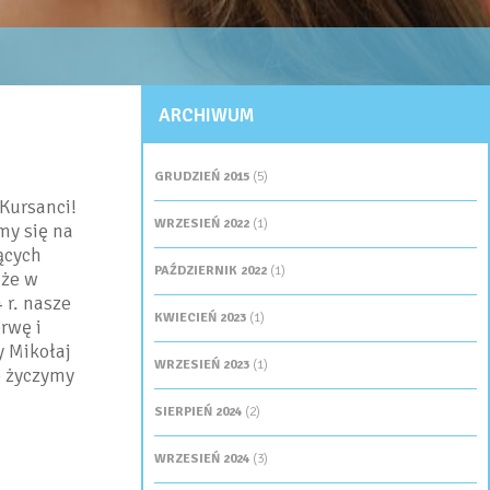
ARCHIWUM
GRUDZIEŃ 2015
(5)
Kursanci!
WRZESIEŃ 2022
(1)
my się na
ących
PAŹDZIERNIK 2022
(1)
 że w
 r. nasze
KWIECIEŃ 2023
(1)
rwę i
y Mikołaj
WRZESIEŃ 2023
(1)
e życzymy
SIERPIEŃ 2024
(2)
WRZESIEŃ 2024
(3)