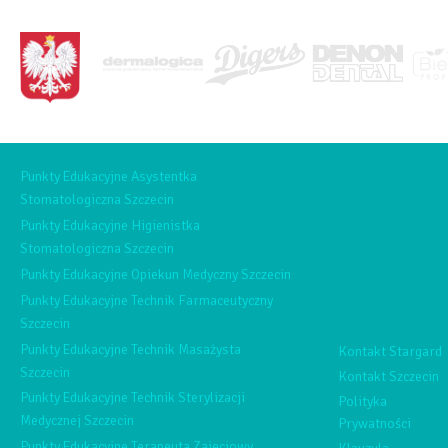
<BRAK>
Punkty Edukacyjne Asystentka
Stomatologiczna Szczecin
Punkty Edukacyjne Higienistka
Stomatologiczna Szczecin
Punkty Edukacyjne Opiekun Medyczny Szczecin
Punkty Edukacyjne Technik Farmaceutyczny
Szczecin
Punkty Edukacyjne Technik Masażysta
Kontakt Stargard
Szczecin
Kontakt Szczecin
Punkty Edukacyjne Technik Sterylizacji
Polityka
Medycznej Szczecin
Prywatności
Punkty Edukacyjne Terapeuta Zajęciowy