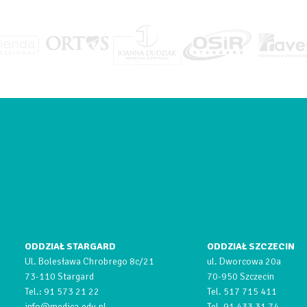
ODDZIAŁ STARGARD
ODDZIAŁ SZCZECIN
Ul. Bolesława Chrobrego 8c/21
ul. Dworcowa 20a
73-110 Stargard
70-950 Szczecin
Tel.:
91 573 21 22
Tel.
517 715 411
info@medica.edu.pl
Tel.
91 433 31 74