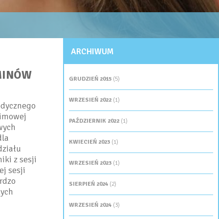
ARCHIWUM
MINÓW
GRUDZIEŃ 2015
(5)
WRZESIEŃ 2022
(1)
Medycznego
zimowej
PAŹDZIERNIK 2022
(1)
wych
la
KWIECIEŃ 2023
(1)
działu
ki z sesji
WRZESIEŃ 2023
(1)
j sesji
rdzo
SIERPIEŃ 2024
(2)
zych
WRZESIEŃ 2024
(3)