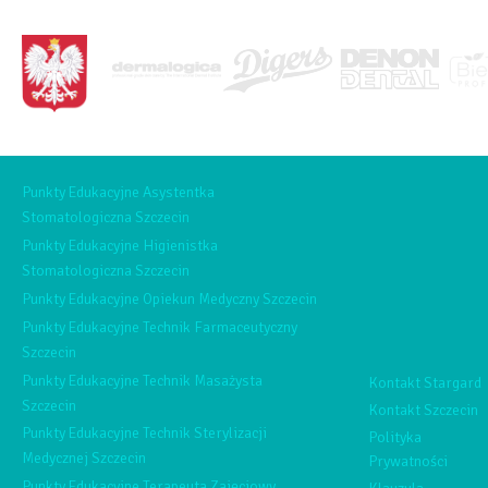
<BRAK>
Punkty Edukacyjne Asystentka
Stomatologiczna Szczecin
Punkty Edukacyjne Higienistka
Stomatologiczna Szczecin
Punkty Edukacyjne Opiekun Medyczny Szczecin
Punkty Edukacyjne Technik Farmaceutyczny
Szczecin
Punkty Edukacyjne Technik Masażysta
Kontakt Stargard
Szczecin
Kontakt Szczecin
Punkty Edukacyjne Technik Sterylizacji
Polityka
Medycznej Szczecin
Prywatności
Punkty Edukacyjne Terapeuta Zajęciowy