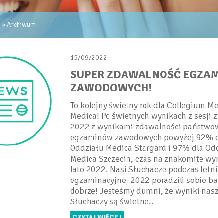
» »
Archiwum
15/09/2022
SUPER ZDAWALNOŚĆ EGZA
ZAWODOWYCH!
To kolejny świetny rok dla Collegium 
Medica! Po świetnych wynikach z sesji 
2022 z wynikami zdawalności państwo
egzaminów zawodowych powyżej 92% d
Oddziału Medica Stargard i 97% dla Od
Medica Szczecin, czas na znakomite wyni
lato 2022. Nasi Słuchacze podczas letnie
egzaminacyjnej 2022 poradzili sobie ba
dobrze! Jesteśmy dumni, że wyniki nas
Słuchaczy są świetne..
CZYTAJ WIĘCEJ