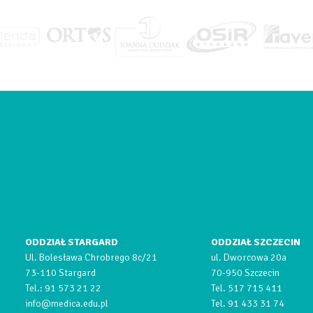
ODDZIAŁ STARGARD
ODDZIAŁ SZCZECIN
Ul. Bolesława Chrobrego 8c/21
ul. Dworcowa 20a
73-110 Stargard
70-950 Szczecin
Tel.:
91 573 21 22
Tel.
517 715 411
info@medica.edu.pl
Tel.
91 433 31 74