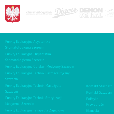
Punkty Edukacyjne Asystentka
Stomatologiczna Szczecin
Punkty Edukacyjne Higienistka
Stomatologiczna Szczecin
Punkty Edukacyjne Opiekun Medyczny Szczecin
Punkty Edukacyjne Technik Farmaceutyczny
Szczecin
Punkty Edukacyjne Technik Masażysta
Kontakt Stargard
Szczecin
Kontakt Szczecin
Punkty Edukacyjne Technik Sterylizacji
Polityka
Medycznej Szczecin
Prywatności
Punkty Edukacyjne Terapeuta Zajęciowy
Klauzula