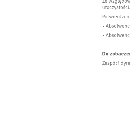
Ze względów
uroczystości
Potwierdzeni
• Absolwenc
• Absolwenc
Do zobacze
Zespół i dy
<BRAK>