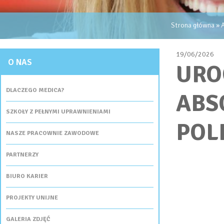
JESTEŚ TUTAJ
Strona główna
»
A
19/06/2026
O NAS
URO
DLACZEGO MEDICA?
ABS
SZKOŁY Z PEŁNYMI UPRAWNIENIAMI
POL
NASZE PRACOWNIE ZAWODOWE
PARTNERZY
BIURO KARIER
PROJEKTY UNIJNE
GALERIA ZDJĘĆ