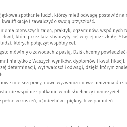
jątkowe spotkanie ludzi, którzy mieli odwagę postawić na 
kwalifikacje i zawalczyć o swoją przyszłość.
ienia pierwszych zajęć, praktyk, egzaminów, wspólnych 
 chwil, które przez lata stworzyły coś więcej niż szkołę. St
ludzi, których połączył wspólny cel.
ęsto mówimy o zawodach z pasją. Dziś chcemy powiedzieć c
ni nie tylko z Waszych wyników, dyplomów i kwalifikacji.
ej determinacji, wytrwałości i odwagi, dzięki którym znaleź
j.
nowe miejsca pracy, nowe wyzwania i nowe marzenia do sp
statnie wspólne spotkanie w roli słuchaczy i nauczycieli.
e pełne wzruszeń, uśmiechów i pięknych wspomnień.