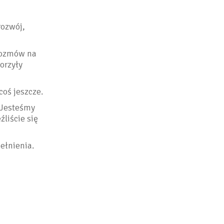
rozwój,
rozmów na
worzyły
oś jeszcze.
 Jesteśmy
liście się
ełnienia.