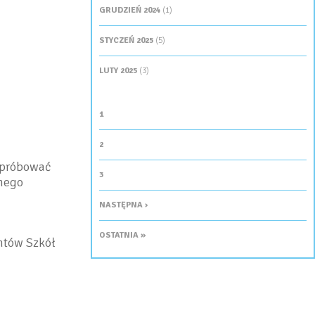
GRUDZIEŃ 2024
(1)
STYCZEŃ 2025
(5)
LUTY 2025
(3)
STRONY
1
2
spróbować
3
onego
NASTĘPNA ›
OSTATNIA »
ntów Szkół
n