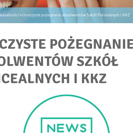
ktualności
» Uroczyste pożegnanie absolwentów Szkół Policealnych i KKZ
CZYSTE POŻEGNANI
OLWENTÓW SZKÓŁ
ICEALNYCH I KKZ