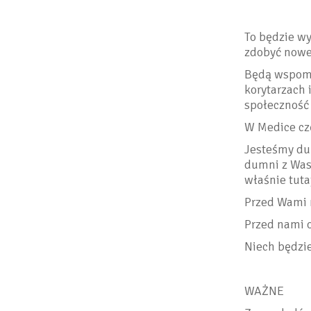
To będzie wy
zdobyć nowe 
Będą wspomn
korytarzach i
społeczność 
W Medice cz
Jesteśmy dum
dumni z Wasz
właśnie tuta
Przed Wami 
Przed nami o
Niech będzi
WAŻNE