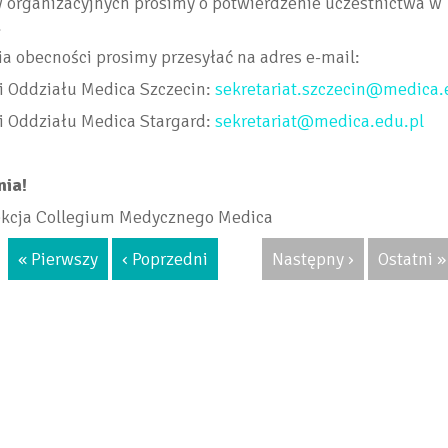
 organizacyjnych prosimy o potwierdzenie uczestnictwa w
.
a obecności prosimy przesyłać na adres e-mail:
i Oddziału Medica Szczecin:
sekretariat.szczecin@medica.
i Oddziału Medica Stargard:
sekretariat@medica.edu.pl
nia!
rekcja Collegium Medycznego Medica
« Pierwszy
‹ Poprzedni
Następny ›
Ostatni »