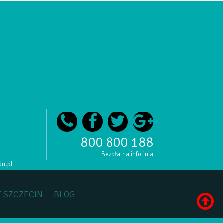
800 800 188
Bezpłatna infolinia
du.pl
 SZCZECIN
BLOG