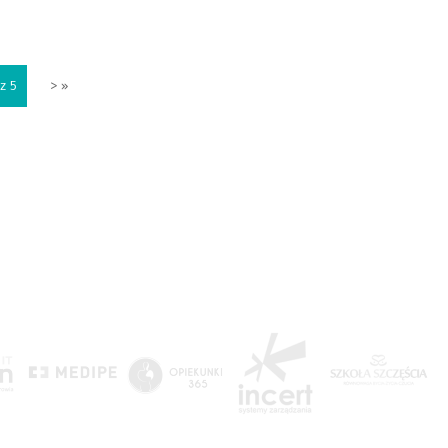
z 5
>
»