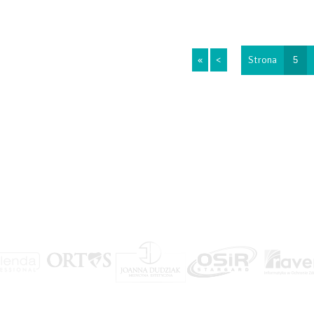
STRONY
«
<
Strona