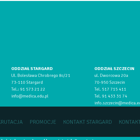
ODDZIAŁ STARGARD
ODDZIAŁ SZCZECIN
Ul. Bolesława Chrobrego 8c/21
ul. Dworcowa 20a
73-110 Stargard
70-950 Szczecin
Tel.:
91 573 21 22
Tel.
517 715 411
info@medica.edu.pl
Tel.
91 433 31 74
info.szczecin@medica.e
KRUTACJA
PROMOCJE
KONTAKT STARGARD
KONTAKT
ealizacja:
Software House Szczecin
Aplikacje Mobilne Szczecin