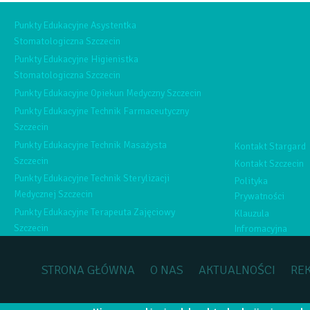
Punkty Edukacyjne Asystentka
Stomatologiczna Szczecin
Punkty Edukacyjne Higienistka
Stomatologiczna Szczecin
Punkty Edukacyjne Opiekun Medyczny Szczecin
Punkty Edukacyjne Technik Farmaceutyczny
Szczecin
Punkty Edukacyjne Technik Masażysta
Kontakt Stargard
Szczecin
Kontakt Szczecin
Punkty Edukacyjne Technik Sterylizacji
Polityka
Medycznej Szczecin
Prywatności
Punkty Edukacyjne Terapeuta Zajęciowy
Klauzula
Szczecin
Infromacyjna
STRONA GŁÓWNA
O NAS
AKTUALNOŚCI
RE
Copyright by
Medica Collegium
2015, Wszelkie prawa zastrzeżone.
R