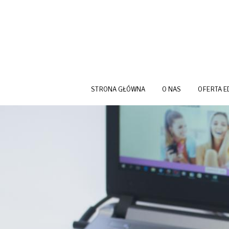
Przejdź do treści
STRONA GŁÓWNA
O NAS
OFERTA E
HEADER PROMO