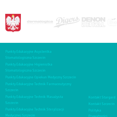
<BRAK>
Punkty Edukacyjne Asystentka
Stomatologiczna Szczecin
Punkty Edukacyjne Higienistka
Stomatologiczna Szczecin
Punkty Edukacyjne Opiekun Medyczny Szczecin
Punkty Edukacyjne Technik Farmaceutyczny
Szczecin
Punkty Edukacyjne Technik Masażysta
Kontakt Stargard
Szczecin
Kontakt Szczecin
Punkty Edukacyjne Technik Sterylizacji
Polityka
Medycznej Szczecin
Prywatności