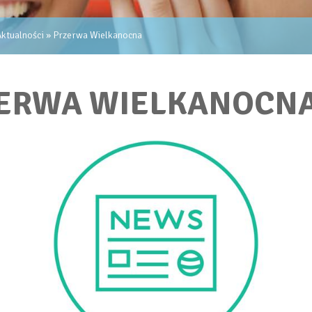
ktualności
» Przerwa Wielkanocna
ERWA WIELKANOCN