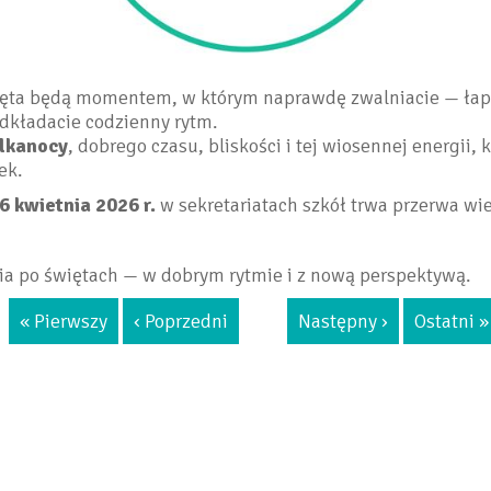
ięta będą momentem, w którym naprawdę zwalniacie — łap
odkładacie codzienny rytm.
elkanocy
, dobrego czasu, bliskości i tej wiosennej energii, 
ek.
6 kwietnia 2026 r.
w sekretariatach szkół trwa przerwa wi
ia po świętach — w dobrym rytmie i z nową perspektywą.
« Pierwszy
‹ Poprzedni
Następny ›
Ostatni »