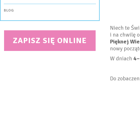
BLOG
Niech te Św
i na chwilę 
ZAPISZ SIĘ ONLINE
Pięknej Wi
nowy począt
W dniach
4–
Do zobaczen