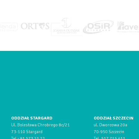
ODDZIAŁ STARGARD
ODDZIAŁ SZCZECIN
Ul. Bolesława Chrobrego 8c/21
ul. Dworcowa 20a
73-110 Stargard
70-950 Szczecin
Tel.:
91 573 21 22
Tel.
517 715 411