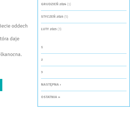
GRUDZIEŃ 2024
(1)
STYCZEŃ 2025
(5)
iecie oddech
LUTY 2025
(3)
która daje
STRONY
1
elkanocna.
2
3
NASTĘPNA ›
OSTATNIA »