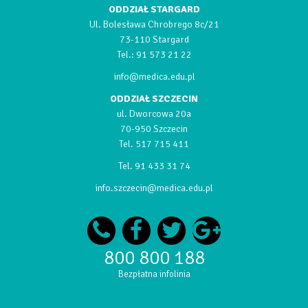
ODDZIAŁ STARGARD
Ul. Bolesława Chrobrego 8c/21
73-110 Stargard
Tel.:
91 573 21 22
info@medica.edu.pl
ODDZIAŁ SZCZECIN
ul. Dworcowa 20a
70-950 Szczecin
Tel.
517 715 411
Tel.
91 433 31 74
info.szczecin@medica.edu.pl
800 800 188
Bezpłatna infolinia