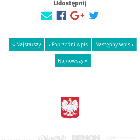
Udostępnij
« Najstarszy
‹ Poprzedni wpis
Następny wpis ›
Najnowszy »
<BRAK>