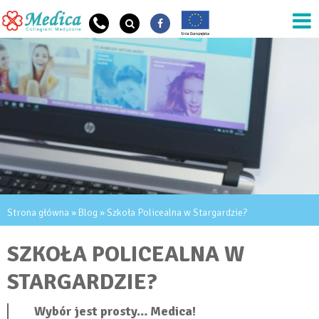
Przejdź do treści
JESTEŚ TUTAJ
Strona główna
»
Blog
» Szkoła Policealna w Stargardzie?
SZKOŁA POLICEALNA W
STARGARDZIE?
Wybór jest prosty… Medica!