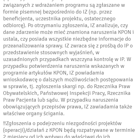
związanych z wdrażaniem programu są zgłaszane w
formie pisemnej bezpośrednio do IZ (np. przez
beneficjenta, uczestnika projektu, ostatecznego
odbiorcę). Po otrzymaniu zgłoszenia, IZ analizuje, czy
dane zdarzenie może mieć znamiona naruszenia KPON i
ustala, czy posiada wszystkie niezbędne informacje do
przeanalizowania sprawy. IZ zwraca się z prośbą do IP o
przedstawienie stosownych wyjaśnień, w
uzasadnionych przypadkach wszczyna kontrolę w IP. W
przypadku potwierdzenia naruszenia wskazanych w
programie artykułów KPON, IZ powiadamia
wnioskodawcę o dalszych możliwościach postępowania
w sprawie, tj. zgłoszenia skargi np. do Rzecznika Praw
Obywatelskich, Państwowej Inspekcji Pracy, Rzecznika
Praw Pacjenta lub sądu. W przypadku naruszenia
obowiązujących przepisów prawa, IZ zawiadamia także
właściwe organy ścigania.
‼️Zgłoszenia o podejrzeniu niezgodności projektów
(operacji)/działań z KPON będą rozpatrywane w terminie
2 miesięcy od ich wpływu do właściwej do ich