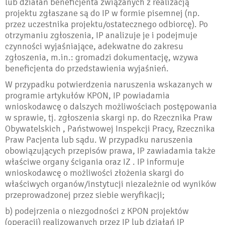
lub działań beneficjenta związanych z realizacją
projektu zgłaszane są do IP w formie pisemnej (np.
przez uczestnika projektu/ostatecznego odbiorcę). Po
otrzymaniu zgłoszenia, IP analizuje je i podejmuje
czynności wyjaśniające, adekwatne do zakresu
zgłoszenia, m.in.: gromadzi dokumentację, wzywa
beneficjenta do przedstawienia wyjaśnień.
W przypadku potwierdzenia naruszenia wskazanych w
programie artykułów KPON, IP powiadamia
wnioskodawcę o dalszych możliwościach postępowania
w sprawie, tj. zgłoszenia skargi np. do Rzecznika Praw
Obywatelskich , Państwowej Inspekcji Pracy, Rzecznika
Praw Pacjenta lub sądu. W przypadku naruszenia
obowiązujących przepisów prawa, IP zawiadamia także
właściwe organy ścigania oraz IZ . IP informuje
wnioskodawcę o możliwości złożenia skargi do
właściwych organów/instytucji niezależnie od wyników
przeprowadzonej przez siebie weryfikacji;
b) podejrzenia o niezgodności z KPON projektów
(operacji) realizowanych przez IP lub działań IP