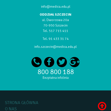
info@medica.edu.pl
ODDZIAŁ SZCZECIN
ul. Dworcowa 20a
70-950 Szczecin
Tel.
517 715 411
Tel.
91 433 31 74
info.szczecin@medica.edu.pl
800 800 188
Bezpłatna infolinia
STRONA GŁÓWNA
O NAS