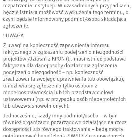
rozpatrzenia instytucji. W uzasadnionych przypadkach,
będzie istniała możliwość wydłużenia tego terminu, o
czym będzie informowany podmiot/osoba składająca
zgłoszenie.
‼️UWAGA
Z uwagi na konieczność zapewnienia interesu
faktycznego w zgłaszaniu podejrzeń o niezgodności
projektów /działań z KPON (tj. musi istnieć podstawa
faktyczna dla danej osoby do złożenia zgłoszenia
podejrzeń o niezgodność – np. konieczność
zrealizowania swojego uprawnienia lub obowiązku),
umożliwia się zgłoszenia tylko osobom z
niepełnosprawnością lub ich przedstawicielowi
ustawowemu (np. w przypadku osób niepełnoletnich
lub ubezwłasnowolnionych).
Jednocześnie, każdy inny podmiot/osoba – w tym
również organizacje pozarządowe działające na rzecz
dostępności lub równego traktowania – będą mogły
poinformować beneficjenta/IW/IP/IZ o zauważonych