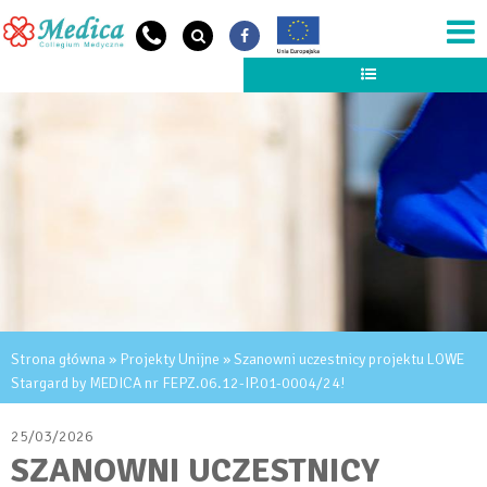
Przejdź do treści
JESTEŚ TUTAJ
Strona główna
»
Projekty Unijne
» Szanowni uczestnicy projektu LOWE
Stargard by MEDICA nr FEPZ.06.12-IP.01-0004/24!
25/03/2026
SZANOWNI UCZESTNICY