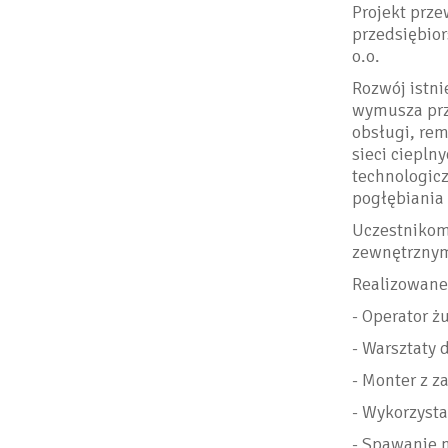
Projekt prze
przedsiębior
o.o.
Rozwój istn
wymusza prz
obsługi, re
sieci ciepln
technologic
pogłębiania 
Uczestnikom
zewnętrznym
Realizowane
- Operator ż
- Warsztaty
- Monter z 
- Wykorzysta
- Spawanie