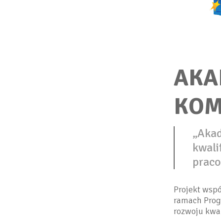
AKA
KOM
„Akad
kwali
praco
Projekt wsp
ramach Prog
rozwoju kwal