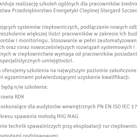
widuje realizację szkoleń ogólnych dla pracowników średn
stwa Przedsiębiorstwo Energetyki Cieplnej Stargard Szczec
iejących systemów ciepłowniczych, podłączanie nowych od
eszkolenie większej ilości pracowników w zakresie ich bu
montów i monitoringu. Stosowanie w pełni zautomatyzowan
ych oraz coraz nowocześniejszych rozwiązań systemowych i
znych w ciepłownictwie wymaga od pracowników posiadania
specjalistycznych umiejętności.
 oferujemy szkolenia na najwyższym poziomie zakończone
i egzaminami potwierdzającymi uzyskanie kwalifikacji.
 będą n/w szkolenia:
urawia RDK
 doskonalące dla audytorów wewnętrznych PN EN ISO IEC 
zakresu spawania metodą MIG MAG
nie technik spawalniczych przy eksploatacji rur ciepłownic
 metodami podstawowymi