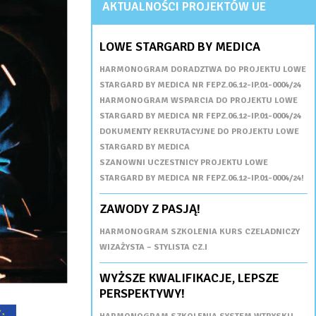
AKTUALNOŚCI PROJEKTÓW UE
LOWE STARGARD BY MEDICA
HARMONOGRAM DORADZTWA DO PROJEKTU LOWE
STARGARD BY MEDICA NR FEPZ.06.12-IP.01-0004/24
HARMONOGRAM WSPARCIA DO PROJEKTU LOWE
STARGARD BY MEDICA NR FEPZ.06.12-IP.01-0004/24
DOKUMENTY REKRUTACYJNE DO PROJEKTU LOWE
STARGARD BY MEDICA
SZANOWNI UCZESTNICY PROJEKTU LOWE
STARGARD BY MEDICA NR FEPZ.06.12-IP.01-0004/24!
ZAWODY Z PASJĄ!
HARMONOGRAM SZKOLENIA KURS CZELADNICZY
WIZAŻYSTA – STYLISTA CZ.I
WYŻSZE KWALIFIKACJE, LEPSZE
PERSPEKTYWY!