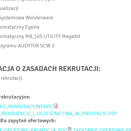
ualizacji
 Systemowa Wonderware
ormatyczny Egeria
formatyczny MB_GIS UTILITY Megabit
programu AUDYTOR SCW 2
CJA O ZASADACH REKRUTACJI:
rekrutacji.
rekrutacyjne:
RZ_REKRUTACYJNY.DOC
_REKRUTACJI_I_UCZESTNICTWA_W_PROJEKCIE.PDF
dla zapytań ofertowych:
IE-OFERTOWE-PROMOCJA.DOC
ZAPYTANIE-OFERTOWE-P