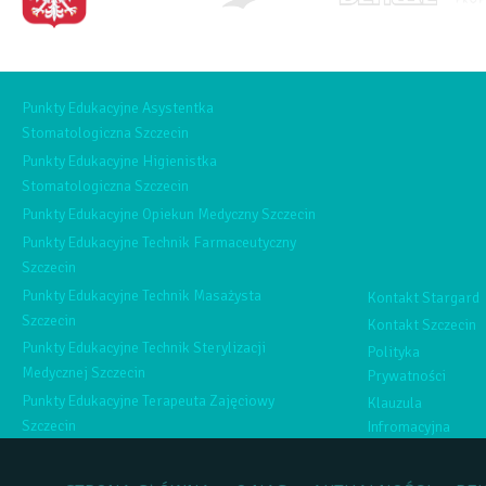
Punkty Edukacyjne Asystentka
Stomatologiczna Szczecin
Punkty Edukacyjne Higienistka
Stomatologiczna Szczecin
Punkty Edukacyjne Opiekun Medyczny Szczecin
Punkty Edukacyjne Technik Farmaceutyczny
Szczecin
Punkty Edukacyjne Technik Masażysta
Kontakt Stargard
Szczecin
Kontakt Szczecin
Punkty Edukacyjne Technik Sterylizacji
Polityka
Medycznej Szczecin
Prywatności
Punkty Edukacyjne Terapeuta Zajęciowy
Klauzula
Szczecin
Infromacyjna