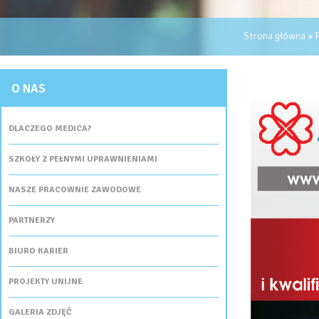
JESTEŚ TUTAJ
Strona główna
»
P
O NAS
DLACZEGO MEDICA?
SZKOŁY Z PEŁNYMI UPRAWNIENIAMI
NASZE PRACOWNIE ZAWODOWE
PARTNERZY
BIURO KARIER
PROJEKTY UNIJNE
GALERIA ZDJĘĆ