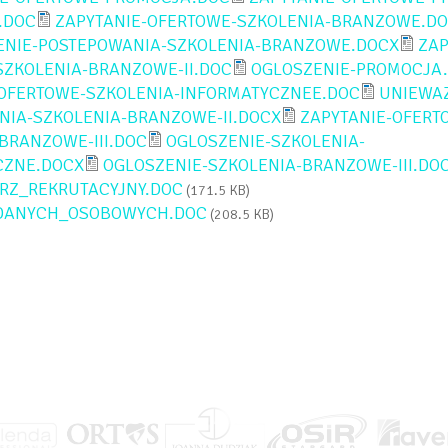
.DOC
ZAPYTANIE-OFERTOWE-SZKOLENIA-BRANZOWE.D
ENIE-POSTEPOWANIA-SZKOLENIA-BRANZOWE.DOCX
ZAP
SZKOLENIA-BRANZOWE-II.DOC
OGLOSZENIE-PROMOCJA
-OFERTOWE-SZKOLENIA-INFORMATYCZNEE.DOC
UNIEWAZ
NIA-SZKOLENIA-BRANZOWE-II.DOCX
ZAPYTANIE-OFERT
BRANZOWE-III.DOC
OGLOSZENIE-SZKOLENIA-
CZNE.DOCX
OGLOSZENIE-SZKOLENIA-BRANZOWE-III.DO
RZ_REKRUTACYJNY.DOC
(171.5 KB)
DANYCH_OSOBOWYCH.DOC
(208.5 KB)