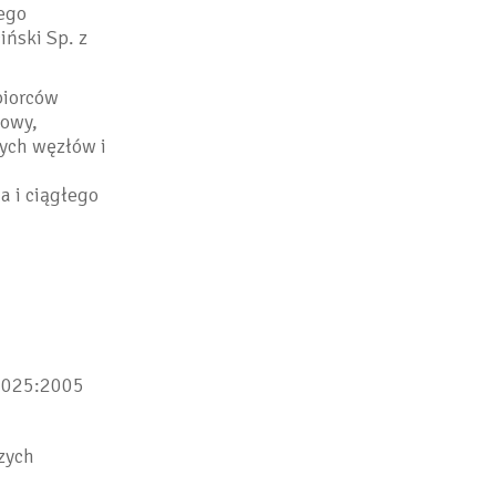
iego
iński Sp. z
biorców
dowy,
ych węzłów i
 i ciągłego
17025:2005
zych