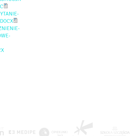
OC
YTANIE-
.DOCX
NIENIE-
OWE-
CX