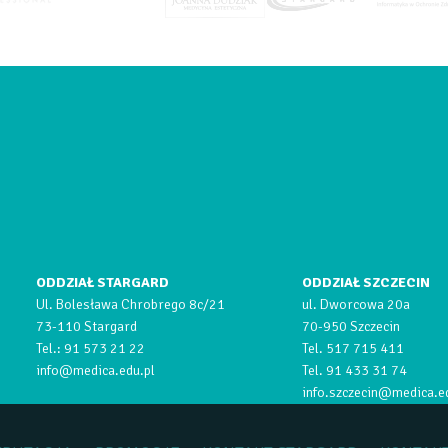
ODDZIAŁ STARGARD
ODDZIAŁ SZCZECIN
Ul. Bolesława Chrobrego 8c/21
ul. Dworcowa 20a
73-110 Stargard
70-950 Szczecin
Tel.:
91 573 21 22
Tel.
517 715 411
info@medica.edu.pl
Tel.
91 433 31 74
info.szczecin@medica.e