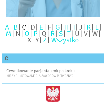
A
B
C
D
E
F
G
H
I
J
K
L
M
N
O
P
Q
R
S
T
U
V
W
X
Y
Z
Wszystko
C
Cewnikowanie pacjenta krok po kroku
KURSY PUNKTOWANE DLA ZAWODÓW MEDYCZNYCH
<BRAK>