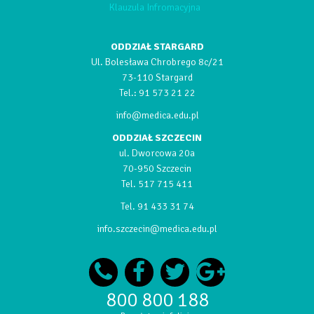
Klauzula Infromacyjna
ODDZIAŁ STARGARD
Ul. Bolesława Chrobrego 8c/21
73-110 Stargard
Tel.:
91 573 21 22
info@medica.edu.pl
ODDZIAŁ SZCZECIN
ul. Dworcowa 20a
70-950 Szczecin
Tel.
517 715 411
Tel.
91 433 31 74
info.szczecin@medica.edu.pl
800 800 188