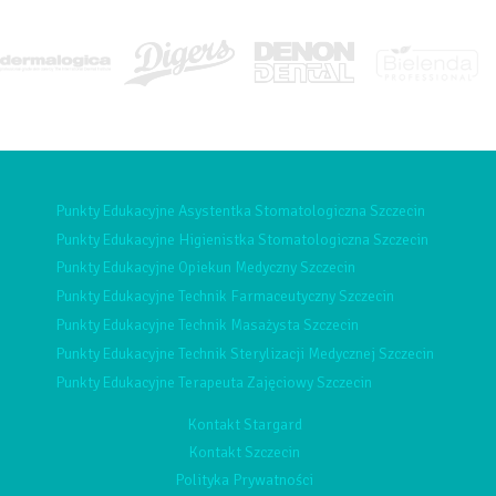
Punkty Edukacyjne Asystentka Stomatologiczna Szczecin
Punkty Edukacyjne Higienistka Stomatologiczna Szczecin
Punkty Edukacyjne Opiekun Medyczny Szczecin
Punkty Edukacyjne Technik Farmaceutyczny Szczecin
Punkty Edukacyjne Technik Masażysta Szczecin
Punkty Edukacyjne Technik Sterylizacji Medycznej Szczecin
Punkty Edukacyjne Terapeuta Zajęciowy Szczecin
Kontakt Stargard
Kontakt Szczecin
Polityka Prywatności