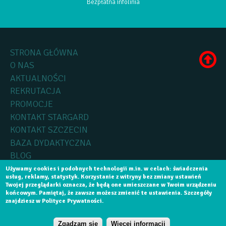
Bezpłatna infolinia
STRONA GŁÓWNA
O NAS
AKTUALNOŚCI
REKRUTACJA
PROMOCJE
KONTAKT STARGARD
KONTAKT SZCZECIN
BAZA DYDAKTYCZNA
BLOG
Używamy cookies i podobnych technologii m.in. w celach: świadczenia
usług, reklamy, statystyk. Korzystanie z witryny bez zmiany ustawień
Copyright by
Medica Collegium
2015, Wszelkie prawa zastrzeżone.
Twojej przeglądarki oznacza, że będą one umieszczane w Twoim urządzeniu
końcowym. Pamiętaj, że zawsze możesz zmienić te ustawienia. Szczegóły
Realizacja:
Software House Szczecin
Aplikacje Mobilne Szczecin
znajdziesz w Polityce Prywatności.
NABÓR NA SEMESTR WRZEŚNIOWY 2026 - NIE
Zgadzam się
Więcej informacji