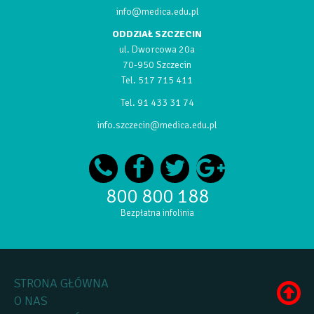
info@medica.edu.pl
ODDZIAŁ SZCZECIN
ul. Dworcowa 20a
70-950 Szczecin
Tel.
517 715 411
Tel.
91 433 31 74
info.szczecin@medica.edu.pl
800 800 188
Bezpłatna infolinia
STRONA GŁÓWNA
O NAS