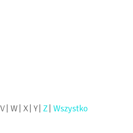
V
W
X
Y
Z
Wszystko