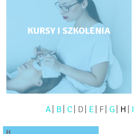
KURSY I SZKOLENIA
A
B
C
D
E
F
G
H
I
H