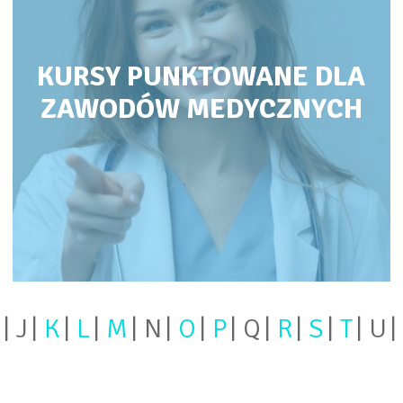
KURSY PUNKTOWANE DLA
ZAWODÓW MEDYCZNYCH
J
K
L
M
N
O
P
Q
R
S
T
U