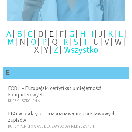
A
B
C
D
E
F
G
H
I
J
K
L
M
N
O
P
Q
R
S
T
U
V
W
X
Y
Z
Wszystko
E
ECDL – Europejski certyfikat umiejętności
komputerowych
KURSY I SZKOLENIA
EKG w praktyce – rozpoznawanie podstawowych
zapisów
KURSY PUNKTOWANE DLA ZAWODÓW MEDYCZNYCH