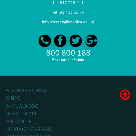
Tel.
517 715 411
Tel.
91 433 31 74
info.szczecin@medica.edu.pl
800 800 188
Bezpłatna infolinia
STRONA GŁÓWNA
O NAS
AKTUALNOŚCI
REKRUTACJA
PROMOCJE
KONTAKT STARGARD