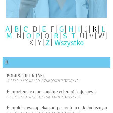
A
B
C
D
E
F
G
H
I
J
K
L
M
N
O
P
Q
R
S
T
U
V
W
X
Y
Z
Wszystko
K
KOBIDO LIFT & TAPE
KURSY PUNKTOWANE DLA ZAWODÓW MEDYCZNYCH
Kompetencje emocjonalne w terapii zajęciowej
KURSY PUNKTOWANE DLA ZAWODÓW MEDYCZNYCH
Kompleksowa opieka nad pacjentem onkologicznym