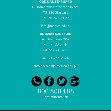
ODDZIAŁ STARGARD
Ul. Bolesława Chrobrego 8c/21
73-110 Stargard
Tel.:
91 573 21 22
info@medica.edu.pl
ODDZIAŁ SZCZECIN
ul. Dworcowa 20a
70-950 Szczecin
Tel.
517 715 411
Tel.
91 433 31 74
info.szczecin@medica.edu.pl
800 800 188
Bezpłatna infolinia