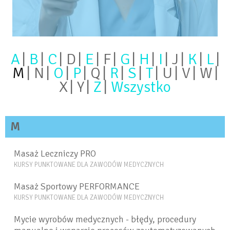
A
B
C
D
E
F
G
H
I
J
K
L
M
N
O
P
Q
R
S
T
U
V
W
X
Y
Z
Wszystko
M
Masaż Leczniczy PRO
KURSY PUNKTOWANE DLA ZAWODÓW MEDYCZNYCH
Masaż Sportowy PERFORMANCE
KURSY PUNKTOWANE DLA ZAWODÓW MEDYCZNYCH
Mycie wyrobów medycznych - błędy, procedury