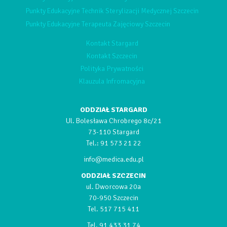
Punkty Edukacyjne Technik Sterylizacji Medycznej Szczecin
Punkty Edukacyjne Terapeuta Zajęciowy Szczecin
Kontakt Stargard
Kontakt Szczecin
Polityka Prywatności
Klauzula Infromacyjna
ODDZIAŁ STARGARD
Ul. Bolesława Chrobrego 8c/21
73-110 Stargard
Tel.:
91 573 21 22
info@medica.edu.pl
ODDZIAŁ SZCZECIN
ul. Dworcowa 20a
70-950 Szczecin
Tel.
517 715 411
Tel.
91 433 31 74