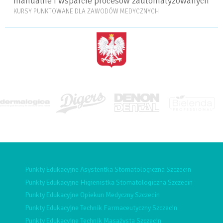
manualne i wsparcie procesów zautomatyzowanych
KURSY PUNKTOWANE DLA ZAWODÓW MEDYCZNYCH
<BRAK>
Punkty Edukacyjne Asystentka Stomatologiczna Szczecin
Punkty Edukacyjne Higienistka Stomatologiczna Szczecin
Punkty Edukacyjne Opiekun Medyczny Szczecin
Punkty Edukacyjne Technik Farmaceutyczny Szczecin
Punkty Edukacyjne Technik Masażysta Szczecin