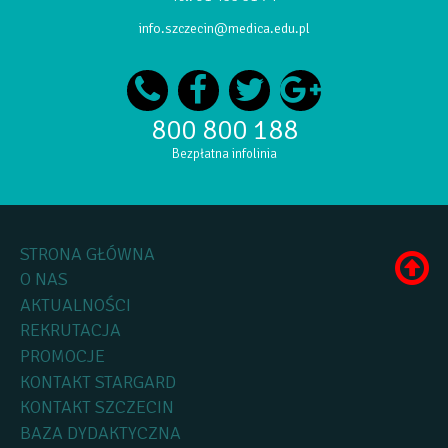
info.szczecin@medica.edu.pl
800 800 188
Bezpłatna infolinia
STRONA GŁÓWNA
O NAS
AKTUALNOŚCI
REKRUTACJA
PROMOCJE
KONTAKT STARGARD
KONTAKT SZCZECIN
BAZA DYDAKTYCZNA