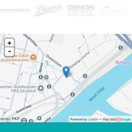
+
-
Powered by
Leaflet
— Map data ©
Google