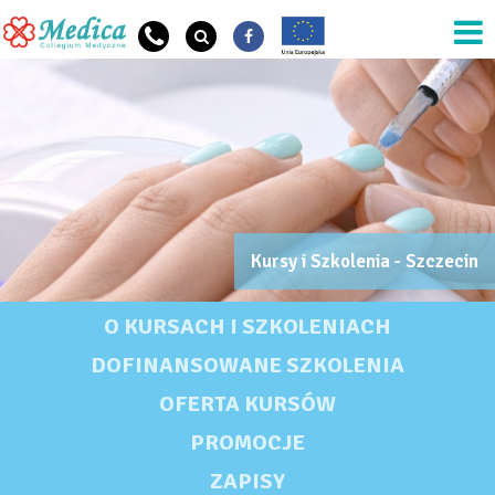
Przejdź do treści
Kursy i Szkolenia - Szczecin
OG Szkoła Nazwa
KURSY I SZKOLENIA - SZCZECIN
O KURSACH I SZKOLENIACH
DOFINANSOWANE SZKOLENIA
OFERTA KURSÓW
PROMOCJE
ZAPISY