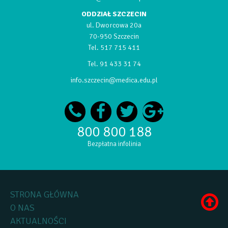
ODDZIAŁ SZCZECIN
ul. Dworcowa 20a
70-950 Szczecin
Tel.
517 715 411
Tel.
91 433 31 74
info.szczecin@medica.edu.pl
800 800 188
Bezpłatna infolinia
STRONA GŁÓWNA
O NAS
AKTUALNOŚCI