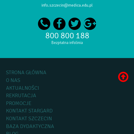
info.szczecin@medica.edu.pl
800 800 188
Bezpłatna infolinia
STRONA GŁÓWNA
O NAS
AKTUALNOŚCI
REKRUTACJA
PROMOCJE
KONTAKT STARGARD
KONTAKT SZCZECIN
BAZA DYDAKTYCZNA
BLOG