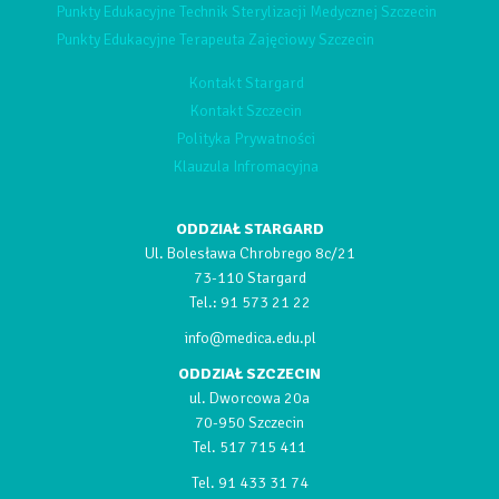
Punkty Edukacyjne Technik Sterylizacji Medycznej Szczecin
Punkty Edukacyjne Terapeuta Zajęciowy Szczecin
Kontakt Stargard
Kontakt Szczecin
Polityka Prywatności
Klauzula Infromacyjna
ODDZIAŁ STARGARD
Ul. Bolesława Chrobrego 8c/21
73-110 Stargard
Tel.:
91 573 21 22
info@medica.edu.pl
ODDZIAŁ SZCZECIN
ul. Dworcowa 20a
70-950 Szczecin
Tel.
517 715 411
Tel.
91 433 31 74