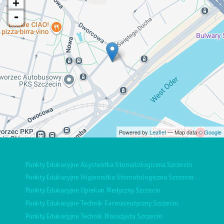
+
-
Powered by
Leaflet
— Map data ©
Google
Punkty Edukacyjne Asystentka Stomatologiczna Szczecin
Punkty Edukacyjne Higienistka Stomatologiczna Szczecin
Punkty Edukacyjne Opiekun Medyczny Szczecin
Punkty Edukacyjne Technik Farmaceutyczny Szczecin
Punkty Edukacyjne Technik Masażysta Szczecin