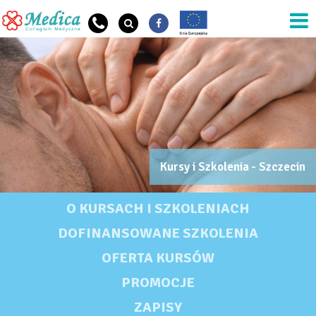
Przejdź do treści
Kursy i Szkolenia - Szczecin
OG Szkoła Nazwa
KURSY I SZKOLENIA - SZCZECIN
O KURSACH I SZKOLENIACH
DOFINANSOWANE SZKOLENIA
OFERTA KURSÓW
PROMOCJE
ZAPISY