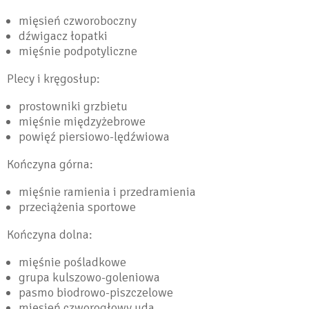
mięsień czworoboczny
dźwigacz łopatki
mięśnie podpotyliczne
Plecy i kręgosłup:
prostowniki grzbietu
mięśnie międzyżebrowe
powięź piersiowo-lędźwiowa
Kończyna górna:
mięśnie ramienia i przedramienia
przeciążenia sportowe
Kończyna dolna:
mięśnie pośladkowe
grupa kulszowo-goleniowa
pasmo biodrowo-piszczelowe
mięsień czworogłowy uda