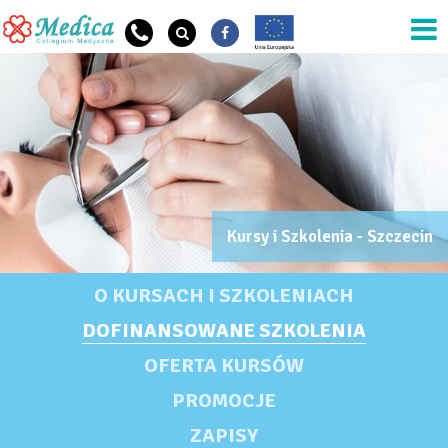
Przejdź do treści
OG SZKOŁA OPIS
Kursy i Szkolenia - Szczecin
OG Szkoła Nazwa
KURSY I SZKOLENIA - SZCZECIN
O KURSACH I SZKOLENIACH
DOFINANSOWANE SZKOLENIA
OFERTA KURSÓW
PROMOCJE
ZAPISY