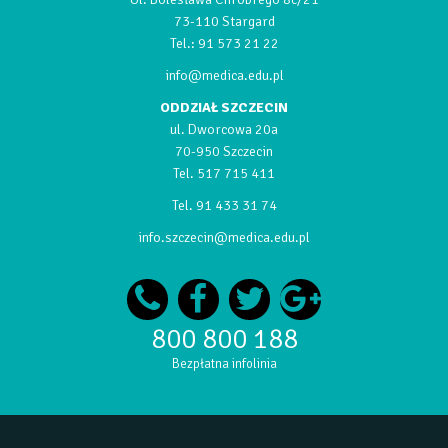
73-110 Stargard
Tel.:
91 573 21 22
info@medica.edu.pl
ODDZIAŁ SZCZECIN
ul. Dworcowa 20a
70-950 Szczecin
Tel.
517 715 411
Tel.
91 433 31 74
info.szczecin@medica.edu.pl
800 800 188
Bezpłatna infolinia