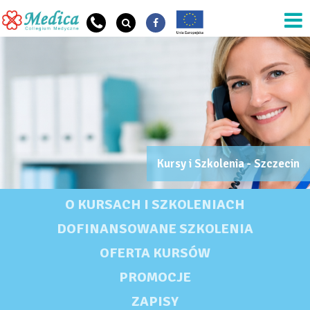
Przejdź do treści
Kursy i Szkolenia - Szczecin
OG Szkoła Nazwa
KURSY I SZKOLENIA - SZCZECIN
O KURSACH I SZKOLENIACH
DOFINANSOWANE SZKOLENIA
OFERTA KURSÓW
PROMOCJE
ZAPISY