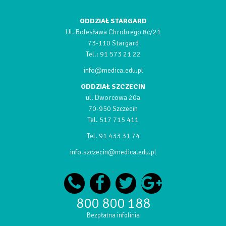
ODDZIAŁ STARGARD
Ul. Bolesława Chrobrego 8c/21
73-110 Stargard
Tel.:
91 573 21 22
info@medica.edu.pl
ODDZIAŁ SZCZECIN
ul. Dworcowa 20a
70-950 Szczecin
Tel.
517 715 411
Tel.
91 433 31 74
info.szczecin@medica.edu.pl
800 800 188
Bezpłatna infolinia