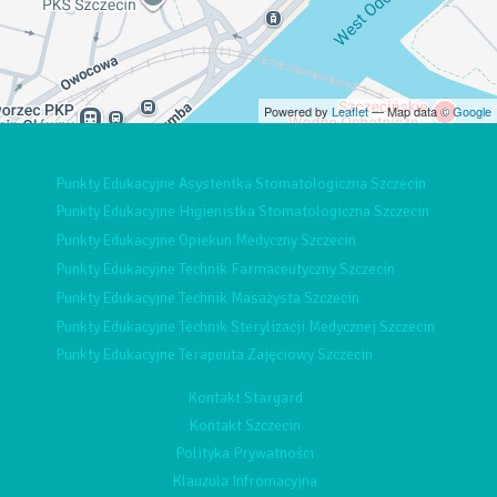
Powered by
Leaflet
— Map data ©
Google
Punkty Edukacyjne Asystentka Stomatologiczna Szczecin
Punkty Edukacyjne Higienistka Stomatologiczna Szczecin
Punkty Edukacyjne Opiekun Medyczny Szczecin
Punkty Edukacyjne Technik Farmaceutyczny Szczecin
Punkty Edukacyjne Technik Masażysta Szczecin
Punkty Edukacyjne Technik Sterylizacji Medycznej Szczecin
Punkty Edukacyjne Terapeuta Zajęciowy Szczecin
Kontakt Stargard
Kontakt Szczecin
Polityka Prywatności
Klauzula Infromacyjna