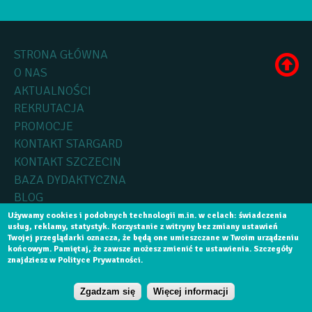
STRONA GŁÓWNA
O NAS
AKTUALNOŚCI
REKRUTACJA
PROMOCJE
KONTAKT STARGARD
KONTAKT SZCZECIN
BAZA DYDAKTYCZNA
BLOG
Używamy cookies i podobnych technologii m.in. w celach: świadczenia
usług, reklamy, statystyk. Korzystanie z witryny bez zmiany ustawień
Copyright by
Medica Collegium
2015, Wszelkie prawa zastrzeżone.
Twojej przeglądarki oznacza, że będą one umieszczane w Twoim urządzeniu
końcowym. Pamiętaj, że zawsze możesz zmienić te ustawienia. Szczegóły
Realizacja:
Software House Szczecin
Aplikacje Mobilne Szczecin
znajdziesz w Polityce Prywatności.
NABÓR NA SEMESTR WRZEŚNIOWY 2026 - NIE
Zgadzam się
Więcej informacji
ZWLEKAJ ANI CHWILI DŁUŻEJ!