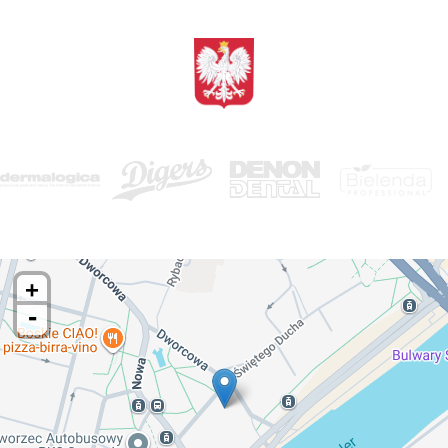
<BRAK>
+
-