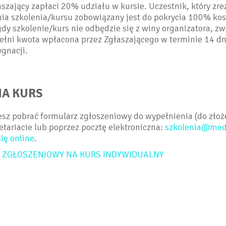
szający zapłaci 20% udziału w kursie. Uczestnik, który zr
nia szkolenia/kursu zobowiązany jest do pokrycia 100% ko
dy szkolenie/kurs nie odbędzie się z winy organizatora, z
ełni kwota wpłacona przez Zgłaszającego w terminie 14 dn
ygnacji.
NA KURS
sz pobrać formularz zgłoszeniowy do wypełnienia (do złoż
tariacie lub poprzez pocztę elektroniczna:
szkolenia@medi
się online
.
 ZGŁOSZENIOWY NA KURS INDYWIDUALNY