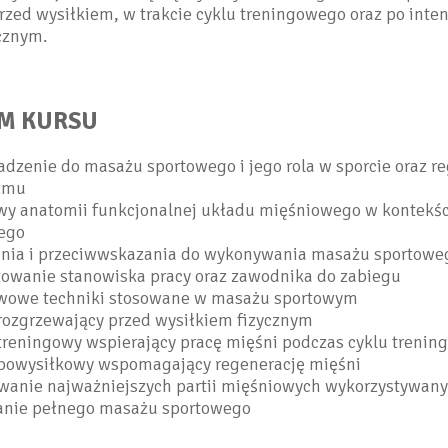
rzed wysiłkiem, w trakcie cyklu treningowego oraz po int
cznym.
M KURSU
zenie do masażu sportowego i jego rola w sporcie oraz re
zmu
wy anatomii funkcjonalnej układu mięśniowego w kontekśc
nego
nia i przeciwwskazania do wykonywania masażu sportowe
towanie stanowiska pracy oraz zawodnika do zabiegu
wowe techniki stosowane w masażu sportowym
rozgrzewający przed wysiłkiem fizycznym
treningowy wspierający pracę mięśni podczas cyklu treni
powysiłkowy wspomagający regenerację mięśni
wanie najważniejszych partii mięśniowych wykorzystywany
nie pełnego masażu sportowego