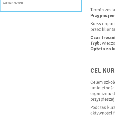
MEDYCZNYCH
Termin zosta
Przyjmujemy
Kursy organ
przez klienta
Czas trwani
Tryb:
wieczo
Opłata za k
CEL KU
Celem szkole
umiejętnośc
organizmu d
przyspieszaj
Podczas kurs
aktywności 