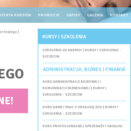
OFERTA KURSÓW
PROMOCJE
ZAPISY
GALERIA
KONTAKT
ortowego |
KURSY I SZKOLENIA
SZKOLENIA ZA DARMO! | KURSY I SZKOLENIA -
SZCZECIN
EGO
ADMINISTRACJA, BIZNES I FINANSE
KURS ADMINISTRACJI BIUROWEJ I
KOMUNIKACJI BIZNESOWEJ | KURSY I
SZKOLENIA - SZCZECIN
NE!
KURS KADR I PŁAC Z OBSŁUGĄ ZUS | KURSY I
SZKOLENIA - SZCZECIN
KURS PROFESJONALNEJ SPRZEDAŻY I OBSŁUGI