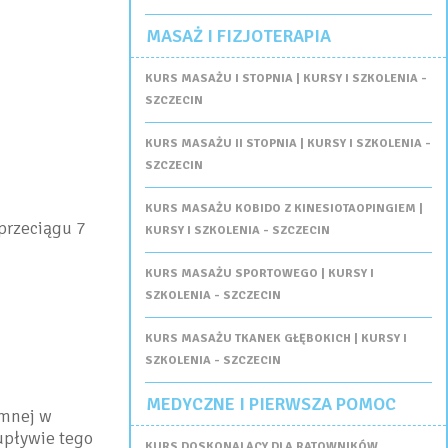
MASAŻ I FIZJOTERAPIA
KURS MASAŻU I STOPNIA | KURSY I SZKOLENIA -
SZCZECIN
KURS MASAŻU II STOPNIA | KURSY I SZKOLENIA -
SZCZECIN
KURS MASAŻU KOBIDO Z KINESIOTAOPINGIEM |
przeciągu 7
KURSY I SZKOLENIA - SZCZECIN
KURS MASAŻU SPORTOWEGO | KURSY I
SZKOLENIA - SZCZECIN
KURS MASAŻU TKANEK GŁĘBOKICH | KURSY I
SZKOLENIA - SZCZECIN
MEDYCZNE I PIERWSZA POMOC
emnej w
upływie tego
KURS DOSKONALĄCY DLA RATOWNIKÓW