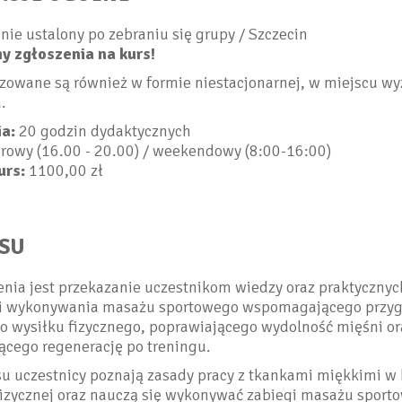
nie ustalony po zebraniu się grupy / Szczecin
 zgłoszenia na kurs!
izowane są również w formie niestacjonarnej, w miejscu 
.
a:
20 godzin dydaktycznych
rowy (16.00 - 20.00) / weekendowy (8:00-16:00)
urs:
1100,00 zł
RSU
nia jest przekazanie uczestnikom wiedzy oraz praktycznyc
i wykonywania masażu sportowego wspomagającego przy
o wysiłku fizycznego, poprawiającego wydolność mięśni or
ącego regenerację po treningu.
u uczestnicy poznają zasady pracy z tkankami miękkimi w 
fizycznej oraz nauczą się wykonywać zabiegi masażu sport