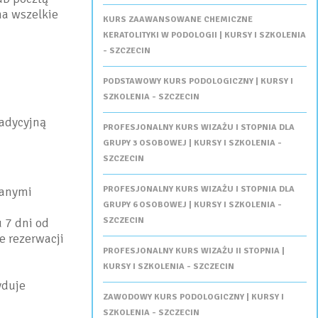
na wszelkie
KURS ZAAWANSOWANE CHEMICZNE
KERATOLITYKI W PODOLOGII | KURSY I SZKOLENIA
- SZCZECIN
PODSTAWOWY KURS PODOLOGICZNY | KURSY I
SZKOLENIA - SZCZECIN
tradycyjną
PROFESJONALNY KURS WIZAŻU I STOPNIA DLA
GRUPY 3 OSOBOWEJ | KURSY I SZKOLENIA -
SZCZECIN
danymi
PROFESJONALNY KURS WIZAŻU I STOPNIA DLA
GRUPY 6 OSOBOWEJ | KURSY I SZKOLENIA -
u 7 dni od
SZCZECIN
e rezerwacji
PROFESJONALNY KURS WIZAŻU II STOPNIA |
KURSY I SZKOLENIA - SZCZECIN
yduje
ZAWODOWY KURS PODOLOGICZNY | KURSY I
SZKOLENIA - SZCZECIN