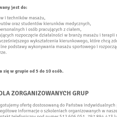
wany jest do:
w i techników masażu,
peutów oraz studentów kierunków medycznych,
ersonalnych i osób pracujących z ciałem,
jących rozpoczęcie działalności w branży masażu i terapii
wcześniejszego wykształcenia kierunkowego, które chcą zd
alne podstawy wykonywania masażu sportowego i rozpoczą
rze.
 się w grupie od 5 do 10 osób.
 DLA ZORGANIZOWANYCH GRUP
ygotujemy ofertę dostosowaną do Państwa indywidualnych 
zegółowe informacje o szkoleniach organizowanych w nasz
ontakt telefoniczny pod numer 512 606 051, 797 894 473 l