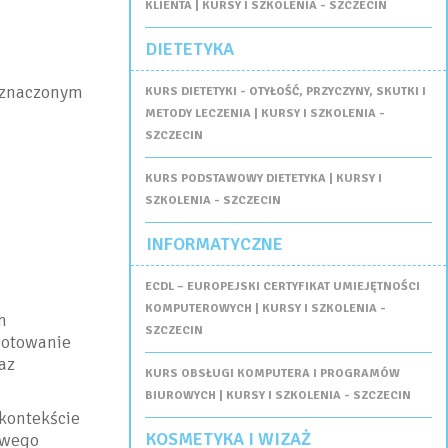
KLIENTA | KURSY I SZKOLENIA - SZCZECIN
DIETETYKA
wyznaczonym
KURS DIETETYKI - OTYŁOŚĆ, PRZYCZYNY, SKUTKI I
METODY LECZENIA | KURSY I SZKOLENIA -
SZCZECIN
KURS PODSTAWOWY DIETETYKA | KURSY I
SZKOLENIA - SZCZECIN
INFORMATYCZNE
ECDL – EUROPEJSKI CERTYFIKAT UMIEJĘTNOŚCI
KOMPUTEROWYCH | KURSY I SZKOLENIA -
h
SZCZECIN
gotowanie
az
KURS OBSŁUGI KOMPUTERA I PROGRAMÓW
BIUROWYCH | KURSY I SZKOLENIA - SZCZECIN
kontekście
KOSMETYKA I WIZAŻ
owego