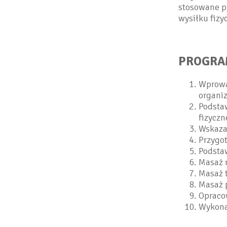
stosowane p
wysiłku fizy
PROGRA
Wprowad
organi
Podsta
fizycz
Wskaza
Przygo
Podsta
Masaż 
Masaż 
Masaż 
Opraco
Wykona