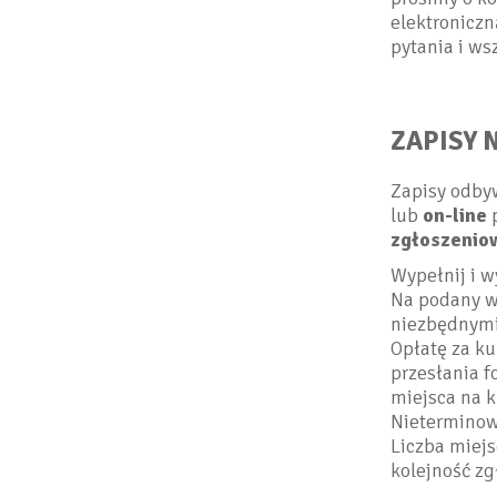
elektroniczn
pytania i ws
ZAPISY 
Zapisy odbyw
lub
on-line
p
zgłoszenio
Wypełnij i w
Na podany w
niezbędnymi 
Opłatę za ku
przesłania f
miejsca na k
Nieterminow
Liczba miejs
kolejność z