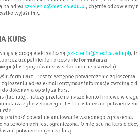
ą na adres
szkolenia@medica.edu.pl
, chętnie odpowiemy 
zystko wyjaśnimy.
NA KURS
ają się drogą elektroniczną (
szkolenia@medica.edu.pl
), 
oprzez uzupełnienie i przesłanie
formularza
wego
(dostępny również w sekretariacie placówki)
yślij formularz – jest to wstępne potwierdzenie zgłoszenia.
 zgłoszeniu adres e-mail otrzymasz informację zwrotną z 
do dokonania opłaty za kurs.
rs (lub ratę), należy przelać na nasze konto firmowe w ciąg
ormularza zgłoszeniowego. Jest to ostateczne potwierdzeni
ursie.
a płatność powoduje anulowanie wstępnego zgłoszenia.
c na szkoleniach jest ograniczona. O miejscu na kursie dec
głoszeń potwierdzonych wpłatą.