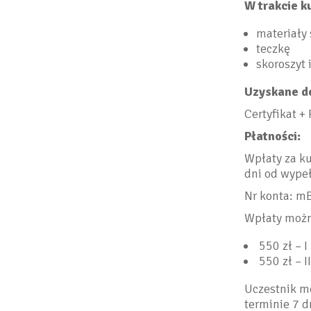
W trakcie k
materiały
teczkę
skoroszyt 
Uzyskane d
Certyfikat 
Płatności:
Wpłaty za k
dni od wypeł
Nr konta: m
Wpłaty możn
550 zł – I 
550 zł – II
Uczestnik mo
terminie 7 d