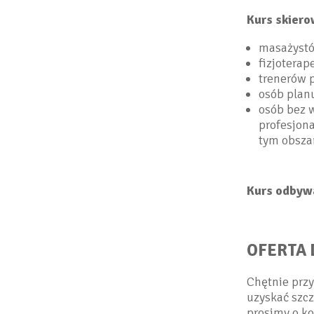
Kurs skiero
masażystó
fizjotera
trenerów p
osób planu
osób bez 
profesjon
tym obsza
Kurs odbywa
OFERTA
Chętnie prz
uzyskać szc
prosimy o k