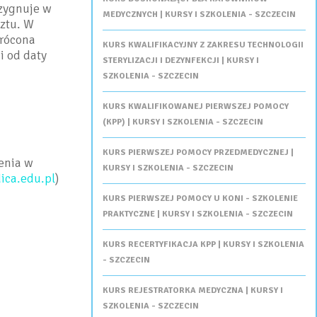
ezygnuje w
MEDYCZNYCH | KURSY I SZKOLENIA - SZCZECIN
sztu. W
wrócona
KURS KWALIFIKACYJNY Z ZAKRESU TECHNOLOGII
i od daty
STERYLIZACJI I DEZYNFEKCJI | KURSY I
SZKOLENIA - SZCZECIN
KURS KWALIFIKOWANEJ PIERWSZEJ POMOCY
(KPP) | KURSY I SZKOLENIA - SZCZECIN
KURS PIERWSZEJ POMOCY PRZEDMEDYCZNEJ |
enia w
KURSY I SZKOLENIA - SZCZECIN
ca.edu.pl
)
KURS PIERWSZEJ POMOCY U KONI - SZKOLENIE
PRAKTYCZNE | KURSY I SZKOLENIA - SZCZECIN
KURS RECERTYFIKACJA KPP | KURSY I SZKOLENIA
- SZCZECIN
KURS REJESTRATORKA MEDYCZNA | KURSY I
SZKOLENIA - SZCZECIN