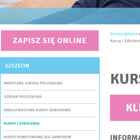
JESTEŚ 
Strona główna
ZAPISZ SIĘ ONLINE
Kursy i Szkoleni
SZCZECIN
KUR
MEDYCZNA SZKOŁA POLICEALNA
SZKOŁA POLICEALNA
KL
KWALIFIKACYJNE KURSY ZAWODOWE
KURSY I SZKOLENIA
INFORM
KURSY PUNKTOWANE DLA ZAWODÓW