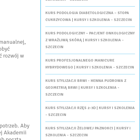
KURS PODOLOGIA DIABETOLOGICZNA – STOPA
CUKRZYCOWA | KURSY I SZKOLENIA - SZCZECIN
KURS PODOLOGICZNY – PACJENT ONKOLOGICZNY
Z WRAŻLIWĄ SKÓRĄ | KURSY I SZKOLENIA -
 manualnej,
SZCZECIN
obyć
ć rozwój w
KURS PROFESJONALNEGO MANICURE
HYBRYDOWEGO | KURSY I SZKOLENIA - SZCZECIN
KURS STYLIZACJI BRWI - HENNA PUDROWA Z
GEOMETRIĄ BRWI | KURSY I SZKOLENIA -
SZCZECIN
KURS STYLIZACJI RZĘS 2-3D | KURSY I SZKOLENIA
- SZCZECIN
potrzeb. Aby
KURS STYLIZACJI ŻELOWEJ PAZNOKCI | KURSY I
ej Akademii
SZKOLENIA - SZCZECIN
ub pocztą