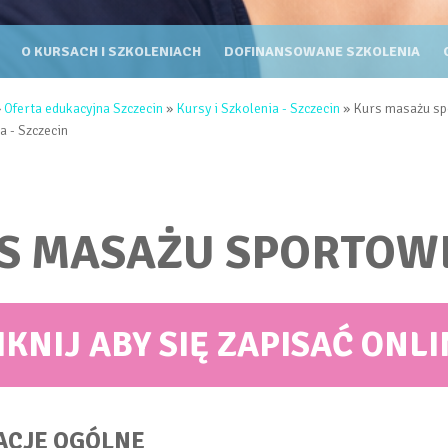
KURSY I SZKOLENIA - SZCZECIN
O KURSACH I SZKOLENIACH
DOFINANSOWANE SZKOLENIA
TUTAJ
»
Oferta edukacyjna Szczecin
»
Kursy i Szkolenia - Szczecin
» Kurs masażu sp
a - Szczecin
S MASAŻU SPORTOW
IKNIJ ABY SIĘ ZAPISAĆ ONLI
ACJE OGÓLNE