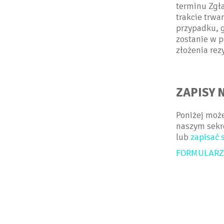
terminu Zgła
trakcie trwa
przypadku, g
zostanie w p
złożenia rez
ZAPISY 
Poniżej może
naszym sekre
lub
zapisać 
FORMULARZ