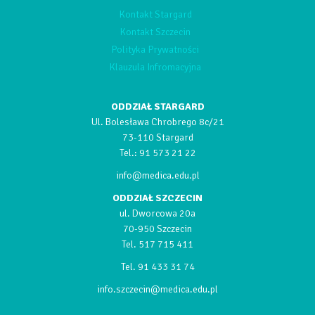
Kontakt Stargard
Kontakt Szczecin
Polityka Prywatności
Klauzula Infromacyjna
ODDZIAŁ STARGARD
Ul. Bolesława Chrobrego 8c/21
73-110 Stargard
Tel.:
91 573 21 22
info@medica.edu.pl
ODDZIAŁ SZCZECIN
ul. Dworcowa 20a
70-950 Szczecin
Tel.
517 715 411
Tel.
91 433 31 74
info.szczecin@medica.edu.pl