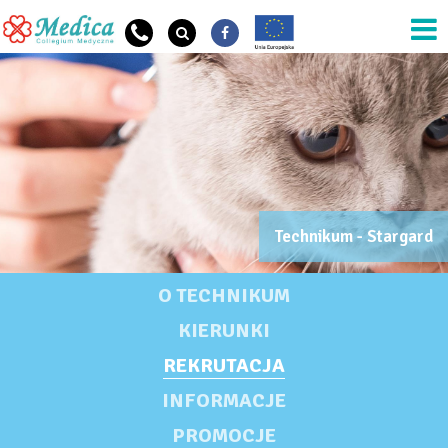
Przejdź do treści
OG SZKOŁA OPIS
Technikum - Stargard
OG Szkoła Nazwa
TECHNIKUM
O TECHNIKUM
KIERUNKI
REKRUTACJA
INFORMACJE
PROMOCJE