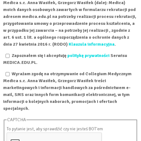
Medica s.c. Anna Wasiłek, Grzegorz Wasiłek (dalej: Medica)
moich danych osobowych zawartych w formularzu rekrutacji pod
adresem medica.edu.pl na potrzeby realizacji procesu rekrutacji,
przygotowania umowy o przeprowadzenie procesu kształcenia, a
w przypadku jej zawarcia – na potrzeby jej realizacji , zgodnie z
art. 6 ust. 1 lit. a ogólnego rozporządzenia o ochronie danych z
dnia 27 kwietnia 2016 r. (RODO)
Klauzula informacyjna
.
Zgoda na politykę prywatności
Zapoznałem się i akceptuję
*
politykę prywatności
Serwisu
MEDICA.EDU.PL.
Zgoda newsletter
Wyrażam zgodę na otrzymywanie od Collegium Medycznym
Medica s.c. Anna Wasiłek, Grzegorz Wasiłek treści
marketingowych i informacji handlowych za pośrednictwem e-
mail, SMS oraz innych form komunikacji elektronicznej, w tym
informacji o kolejnych naborach, promocjach i ofertach
specjalnych.
CAPTCHA
To pytanie jest, aby sprawdźić czy nie jesteś BOT'em