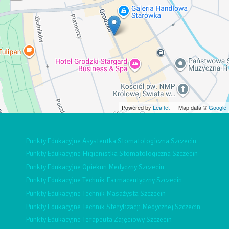
Powered by
Leaflet
— Map data ©
Google
Punkty Edukacyjne Asystentka Stomatologiczna Szczecin
Punkty Edukacyjne Higienistka Stomatologiczna Szczecin
Punkty Edukacyjne Opiekun Medyczny Szczecin
Punkty Edukacyjne Technik Farmaceutyczny Szczecin
Punkty Edukacyjne Technik Masażysta Szczecin
Punkty Edukacyjne Technik Sterylizacji Medycznej Szczecin
Punkty Edukacyjne Terapeuta Zajęciowy Szczecin