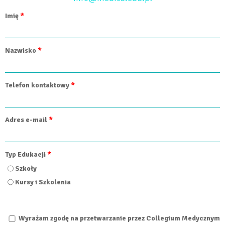
Imię
*
Nazwisko
*
Telefon kontaktowy
*
Adres e-mail
*
Typ Edukacji
*
Szkoły
Kursy i Szkolenia
Zgoda na przetwarzanie danych osobowych prywatności
Wyrażam zgodę na przetwarzanie przez Collegium Medycznym
*