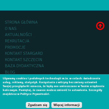
STRONA GŁÓWNA
O NAS
AKTUALNOŚCI
REKRUTACJA
PROMOCJE
KONTAKT STARGARD
KONTAKT SZCZECIN
BAZA DYDAKTYCZNA
BLOG
Używamy cookies i podobnych technologii m.in. w celach: świadczenia
usług, reklamy, statystyk. Korzystanie z witryny bez zmiany ustawień
Copyright by
Medica Collegium
2015, Wszelkie prawa zastrzeżone.
Twojej przeglądarki oznacza, że będą one umieszczane w Twoim urządzeniu
końcowym. Pamiętaj, że zawsze możesz zmienić te ustawienia. Szczegóły
Realizacja:
Software House Szczecin
Aplikacje Mobilne Szczecin
znajdziesz w Polityce Prywatności.
NABÓR NA SEMESTR WRZEŚNIOWY 2026 - NIE
Zgadzam się
Więcej informacji
ZWLEKAJ ANI CHWILI DŁUŻEJ!