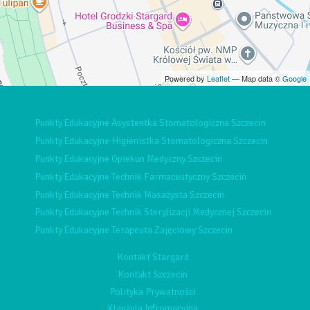
Powered by
Leaflet
— Map data ©
Google
Punkty Edukacyjne Asystentka Stomatologiczna Szczecin
Punkty Edukacyjne Higienistka Stomatologiczna Szczecin
Punkty Edukacyjne Opiekun Medyczny Szczecin
Punkty Edukacyjne Technik Farmaceutyczny Szczecin
Punkty Edukacyjne Technik Masażysta Szczecin
Punkty Edukacyjne Technik Sterylizacji Medycznej Szczecin
Punkty Edukacyjne Terapeuta Zajęciowy Szczecin
Kontakt Stargard
Kontakt Szczecin
Polityka Prywatności
Klauzula Infromacyjna