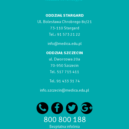
ODDZIAŁ STARGARD
Ul. Bolesława Chrobrego 8c/21
73-110 Stargard
Tel.:
91 573 21 22
info@medica.edu.pl
ODDZIAŁ SZCZECIN
ul. Dworcowa 20a
70-950 Szczecin
Tel.
517 715 411
Tel.
91 433 31 74
info.szczecin@medica.edu.pl
800 800 188
Bezpłatna infolinia