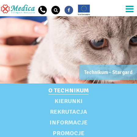
Przejdź do treści
OG SZKOŁA OPIS
Technikum - Stargard
OG Szkoła Nazwa
TECHNIKUM
O TECHNIKUM
KIERUNKI
REKRUTACJA
INFORMACJE
PROMOCJE