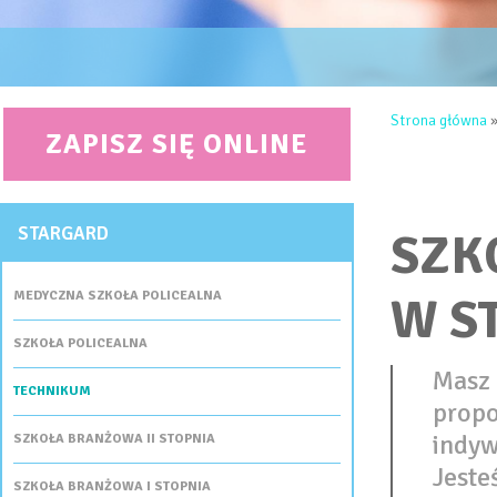
JESTEŚ 
Strona główna
ZAPISZ SIĘ ONLINE
STARGARD
SZK
MEDYCZNA SZKOŁA POLICEALNA
W S
SZKOŁA POLICEALNA
Masz 
TECHNIKUM
propo
indyw
SZKOŁA BRANŻOWA II STOPNIA
Jeste
SZKOŁA BRANŻOWA I STOPNIA