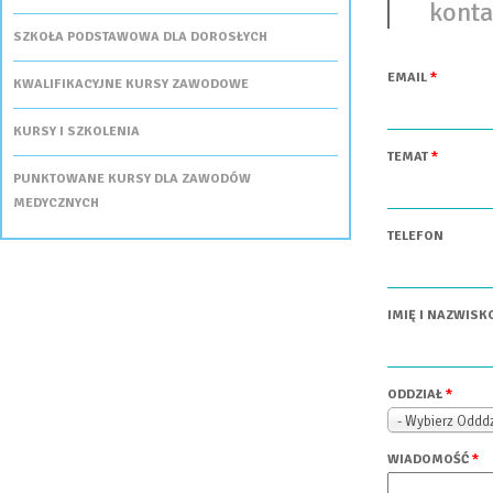
konta
SZKOŁA PODSTAWOWA DLA DOROSŁYCH
EMAIL
*
KWALIFIKACYJNE KURSY ZAWODOWE
KURSY I SZKOLENIA
TEMAT
*
PUNKTOWANE KURSY DLA ZAWODÓW
MEDYCZNYCH
TELEFON
IMIĘ I NAZWISK
ODDZIAŁ
*
- Wybierz Odddz
WIADOMOŚĆ
*