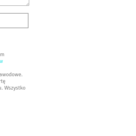
um
 w
zawodowe.
rtę
u. Wszystko