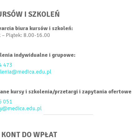
URSÓW I SZKOLEŃ
arcia biura kursów i szkoleń:
 – Piątek: 8.00-16.00
olenia indywidualne i grupowe:
4 473
olenia@medica.edu.pl
ne kursy i szkolenia/przetargi i zapytania ofertowe
6 051
sy@medica.edu.pl
 KONT DO WPŁAT