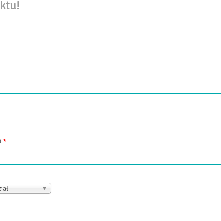
ktu!
O
*
iał -