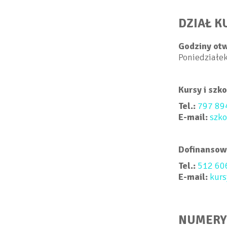
DZIAŁ K
Godziny otw
Poniedziałek
Kursy i szk
Tel.:
797 89
E-mail:
szk
Dofinansowa
Tel.:
512 60
E-mail:
kur
NUMERY