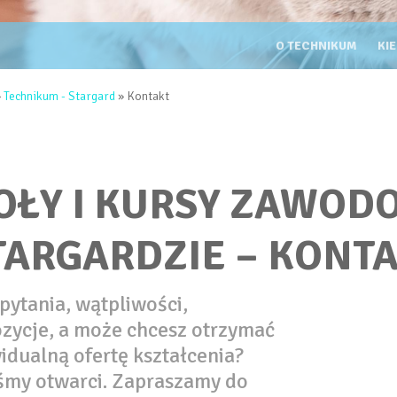
TECHNIKUM
O TECHNIKUM
KI
TUTAJ
»
Technikum - Stargard
» Kontakt
OŁY I KURSY ZAWOD
TARGARDZIE – KONT
pytania, wątpliwości,
zycje, a może chcesz otrzymać
idualną ofertę kształcenia?
śmy otwarci. Zapraszamy do