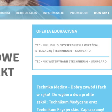
ERUNKI
REKRUTACJA
INFORMACJE
PROMOCJE
KONTAKT
OFERTA EDUKACYJNA
TECHNIK USŁUG FRYZJERSKICH Z WIZAŻEM I
STYLIZACJĄ | TECHNIKUM - STARGARD
OWE
TECHNIK WETERYNARII | TECHNIKUM - STARGARD
AKT
Technika Medica - Dobry zawód i fach
w ręku! Do wyboru dwa profile
szkół: Technikum Medyczne oraz
Technikum Fryzjerskie. Zapraszamy!