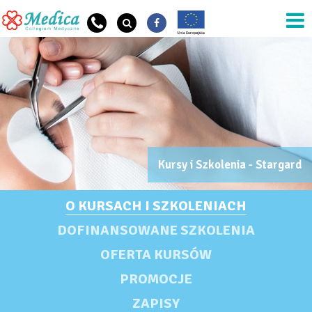
Przejdź do treści
Kursy i Szkolenia - Stargard
OG Szkoła Nazwa
KURSY I SZKOLENIA
O KURSACH I SZKOLENIACH
DOFINANSOWANE SZKOLENIA
OFERTA KURSÓW
PROMOCJE
ZAPISY