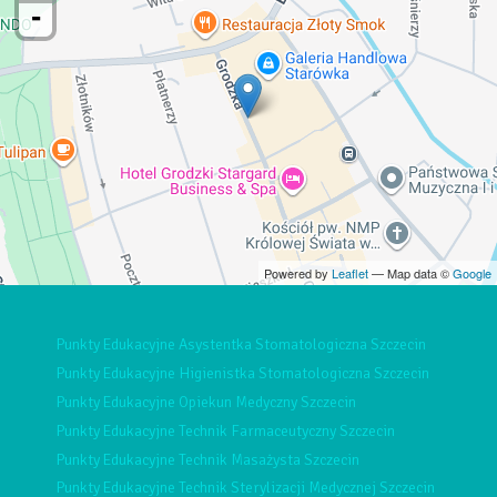
-
Powered by
Leaflet
— Map data ©
Google
Punkty Edukacyjne Asystentka Stomatologiczna Szczecin
Punkty Edukacyjne Higienistka Stomatologiczna Szczecin
Punkty Edukacyjne Opiekun Medyczny Szczecin
Punkty Edukacyjne Technik Farmaceutyczny Szczecin
Punkty Edukacyjne Technik Masażysta Szczecin
Punkty Edukacyjne Technik Sterylizacji Medycznej Szczecin