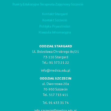
Punkty Edukacyjne Terapeuta Zajęciowy Szczecin
Kontakt Stargard
Kontakt Szczecin
Polityka Prywatności
Klauzula Infromacyjna
ODDZIAŁ STARGARD
Ul. Bolesława Chrobrego 8c/21
73-110 Stargard
Tel.:
91 573 21 22
info@medica.edu.pl
ODDZIAŁ SZCZECIN
ul. Dworcowa 20a
70-950 Szczecin
Tel.
517 715 411
Tel.
91 433 31 74
info.szczecin@medica.edu.pl