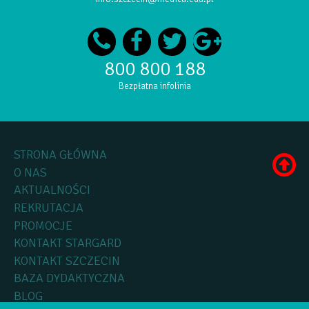
800 800 188
Bezpłatna infolinia
STRONA GŁÓWNA
O NAS
AKTUALNOŚCI
REKRUTACJA
PROMOCJE
KONTAKT STARGARD
KONTAKT SZCZECIN
BAZA DYDAKTYCZNA
BLOG