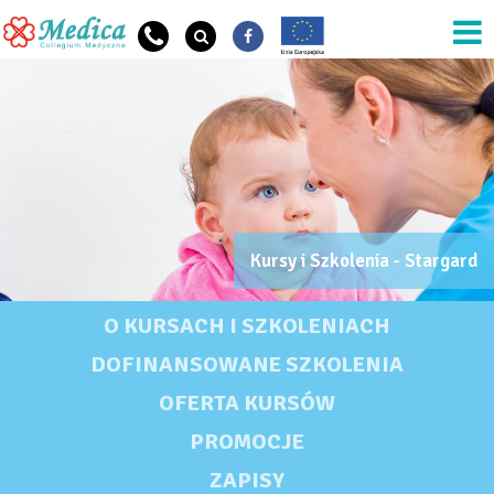
Przejdź do treści
Kursy i Szkolenia - Stargard
OG Szkoła Nazwa
KURSY I SZKOLENIA
O KURSACH I SZKOLENIACH
DOFINANSOWANE SZKOLENIA
OFERTA KURSÓW
PROMOCJE
ZAPISY