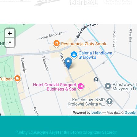
MAPA DOJAZDOWA DO STARGARDU
+
-
Powered by
Leaflet
— Map data ©
Google
Punkty Edukacyjne Asystentka Stomatologiczna Szczecin