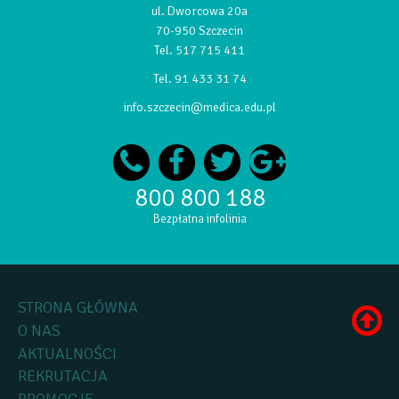
ul. Dworcowa 20a
70-950 Szczecin
Tel.
517 715 411
Tel.
91 433 31 74
info.szczecin@medica.edu.pl
800 800 188
Bezpłatna infolinia
STRONA GŁÓWNA
O NAS
AKTUALNOŚCI
REKRUTACJA
PROMOCJE