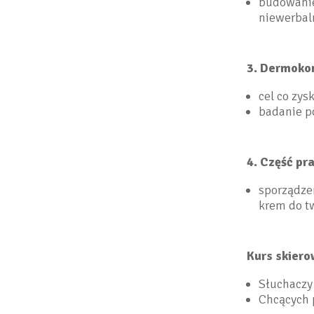
budowanie
niewerbal
3. Dermokon
cel co zys
badanie po
4. Część pr
sporządze
krem do t
Kurs skiero
Słuchaczy
Chcących 