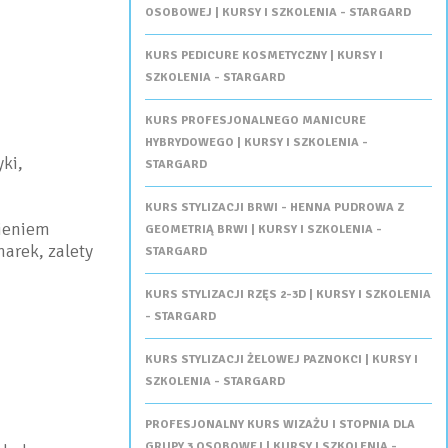
OSOBOWEJ | KURSY I SZKOLENIA - STARGARD
KURS PEDICURE KOSMETYCZNY | KURSY I
SZKOLENIA - STARGARD
KURS PROFESJONALNEGO MANICURE
HYBRYDOWEGO | KURSY I SZKOLENIA -
ki,
STARGARD
KURS STYLIZACJI BRWI - HENNA PUDROWA Z
ieniem
GEOMETRIĄ BRWI | KURSY I SZKOLENIA -
arek, zalety
STARGARD
KURS STYLIZACJI RZĘS 2-3D | KURSY I SZKOLENIA
- STARGARD
KURS STYLIZACJI ŻELOWEJ PAZNOKCI | KURSY I
SZKOLENIA - STARGARD
PROFESJONALNY KURS WIZAŻU I STOPNIA DLA
GRUPY 3 OSOBOWEJ | KURSY I SZKOLENIA -