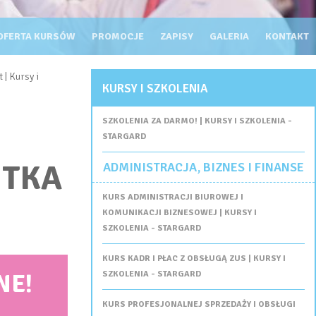
OFERTA KURSÓW
PROMOCJE
ZAPISY
GALERIA
KONTAKT
| Kursy i
KURSY I SZKOLENIA
SZKOLENIA ZA DARMO! | KURSY I SZKOLENIA -
STARGARD
NTKA
ADMINISTRACJA, BIZNES I FINANSE
KURS ADMINISTRACJI BIUROWEJ I
KOMUNIKACJI BIZNESOWEJ | KURSY I
SZKOLENIA - STARGARD
KURS KADR I PŁAC Z OBSŁUGĄ ZUS | KURSY I
NE!
SZKOLENIA - STARGARD
KURS PROFESJONALNEJ SPRZEDAŻY I OBSŁUGI