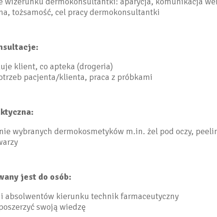
 wizerunku dermokonsultantki: aparycja, komunikacja we
na, tożsamość, cel pracy dermokonsultantki
sultacje:
kuje klient, co apteka (drogeria)
trzeb pacjenta/klienta, praca z próbkami
aktyczna:
nie wybranych dermokosmetyków m.in. żel pod oczy, peelin
warzy
wany jest do osób:
 i absolwentów kierunku technik farmaceutyczny
poszerzyć swoją wiedzę