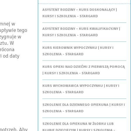
ASYSTENT RODZINY – KURS DOSKONALĄCY |
KURSY I SZKOLENIA - STARGARD
emnej w
ASYSTENT RODZINY – KURS KWALIFIKACYJNY |
upływie tego
KURSY I SZKOLENIA - STARGARD
ezygnuje w
sztu. W
KURS KIEROWNIK WYPOCZYNKU | KURSY I
wrócona
SZKOLENIA - STARGARD
i od daty
KURS OPIEKI NAD DZIEĆMI Z PIERWSZĄ POMOCĄ
| KURSY I SZKOLENIA - STARGARD
KURS WYCHOWAWCA WYPOCZYNKU | KURSY I
SZKOLENIA - STARGARD
SZKOLENIE DLA DZIENNEGO OPIEKUNA | KURSY I
SZKOLENIA - STARGARD
SZKOLENIE DLA OPIEKUNA W ŻŁOBKU LUB
potrzeb. Aby
KLUBIE DZIECIĘCYM | KURSY I SZKOLENIA -