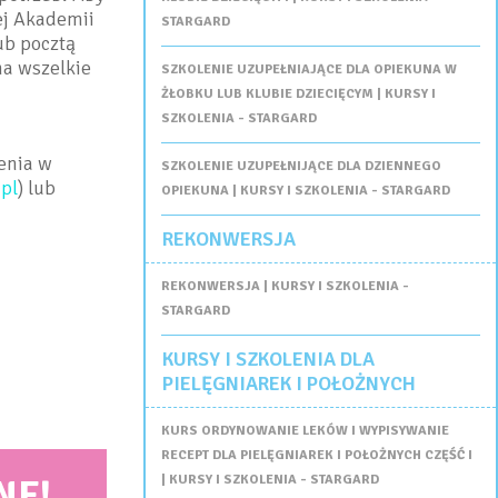
ej Akademii
STARGARD
ub pocztą
na wszelkie
SZKOLENIE UZUPEŁNIAJĄCE DLA OPIEKUNA W
ŻŁOBKU LUB KLUBIE DZIECIĘCYM | KURSY I
SZKOLENIA - STARGARD
enia w
SZKOLENIE UZUPEŁNIJĄCE DLA DZIENNEGO
pl
) lub
OPIEKUNA | KURSY I SZKOLENIA - STARGARD
REKONWERSJA
REKONWERSJA | KURSY I SZKOLENIA -
STARGARD
KURSY I SZKOLENIA DLA
PIELĘGNIAREK I POŁOŻNYCH
KURS ORDYNOWANIE LEKÓW I WYPISYWANIE
RECEPT DLA PIELĘGNIAREK I POŁOŻNYCH CZĘŚĆ I
NE!
| KURSY I SZKOLENIA - STARGARD