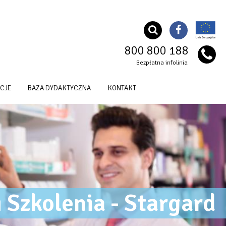
800 800 188
Bezpłatna infolinia
CJE
BAZA DYDAKTYCZNA
KONTAKT
i Szkolenia - Stargard
OG Szkoła Nazwa