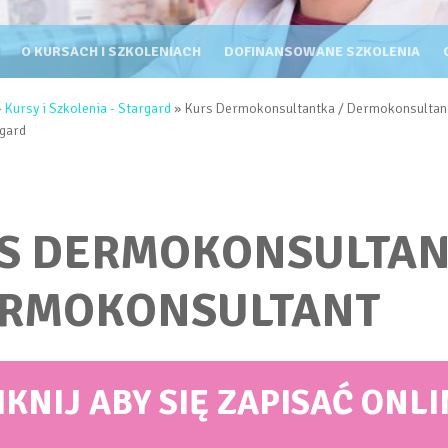
KURSY I SZKOLENIA
O KURSACH I SZKOLENIACH
DOFINANSOWANE SZKOLENIA
TUTAJ
»
Kursy i Szkolenia - Stargard
» Kurs Dermokonsultantka / Dermokonsultant 
rgard
S DERMOKONSULTA
ERMOKONSULTANT
IKNIJ ABY SIĘ ZAPISAĆ ONLI