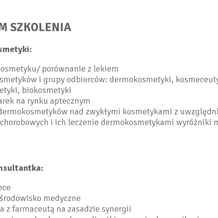
M SZKOLENIA
smetyki:
 kosmetyku/ porównanie z lekiem
osmetyków i grupy odbiorców: dermokosmetyki, kosmeceuty
etyki, biokosmetyki
arek na rynku aptecznym
dermokosmetyków nad zwykłymi kosmetykami z uwzględn
 chorobowych i ich leczenie dermokosmetykami wyróżniki m
nsultantka:
ece
 środowisko medyczne
 z farmaceutą na zasadzie synergii