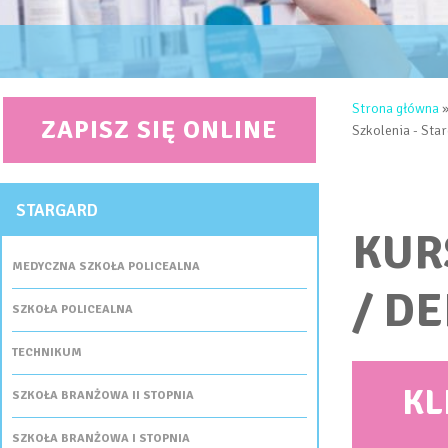
JESTEŚ 
Strona główna
ZAPISZ SIĘ ONLINE
Szkolenia - Sta
STARGARD
KUR
MEDYCZNA SZKOŁA POLICEALNA
/ D
SZKOŁA POLICEALNA
TECHNIKUM
KL
SZKOŁA BRANŻOWA II STOPNIA
SZKOŁA BRANŻOWA I STOPNIA