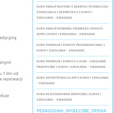
KURS KWALIFIKACYJNY Z ZAKRESU TECHNOLOGII
STERYLIZACJI I DEZYNFEKCJI | KURSY I
SZKOLENIA - STARGARD
KURS KWALIFIKOWANEJ PIERWSZEJ POMOCY
(KPP) | KURSY I SZKOLENIA - STARGARD
tradycyjną
KURS PIERWSZEJ POMOCY PRZEDMEDYCZNEJ |
KURSY I SZKOLENIA - STARGARD
danymi
KURS PIERWSZEJ POMOCY U KONI - SZKOLENIE
PRAKTYCZNE | KURSY I SZKOLENIA - STARGARD
u 7 dni od
KURS RECERTYFIKACJA KPP | KURSY I SZKOLENIA
e rezerwacji
- STARGARD
KURS REJESTRATORKA MEDYCZNA | KURSY I
yduje
SZKOLENIA - STARGARD
PEDAGOGIKA, SPOŁECZNE, OPIEKA