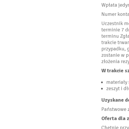
Wpłata jedy
Numer konta
Uczestnik mo
terminie 7 d
terminu Zgła
trakcie trwa
przypadku, g
zostanie w p
złożenia rez
W trakcie s
materiały
zeszyt i d
Uzyskane d
Państwowe z
Oferta dla 
Chętnie prz