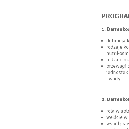
PROGRA
1. Dermoko
definicja
rodzaje k
nutrikosm
rodzaje m
przewagi 
jednostek
i wady
2. Dermoko
rola w apt
wejście w
współpraca