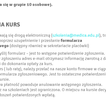
 się w grupie 10 osobowej.
NA KURS
ają się drogą elektroniczną (
szkolenia@medica.edu.pl
), 
oprzez uzupełnienie i przesłanie
formularza
wego
(dostępny również w sekretariacie placówki)
yślij formularz – jest to wstępne potwierdzenie zgłoszenia.
 zgłoszeniu adres e-mail otrzymasz informację zwrotną z 
do dokonania opłaty za kurs.
rs ( lub ratę), należy przelać na nasze konto firmowe w ciąg
ormularza zgłoszeniowego. Jest to ostateczne potwierdzeni
ursie.
a płatność powoduje anulowanie wstępnego zgłoszenia.
c na szkoleniach jest ograniczona. O miejscu na kursie dec
głoszeń potwierdzonych wpłatą.