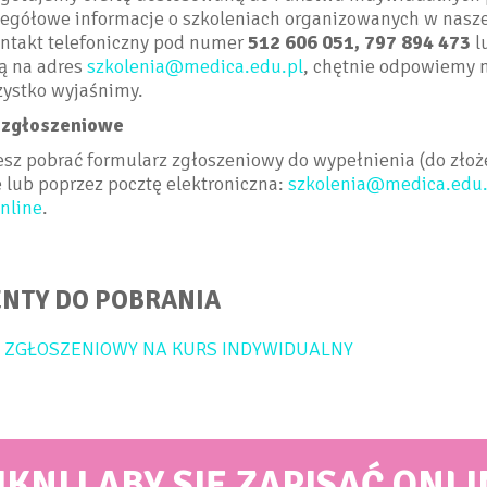
zegółowe informacje o szkoleniach organizowanych w nasz
ontakt telefoniczny pod numer
512
606
051, 797 894 473
l
ą na adres
szkolenia@medica.edu.pl
, chętnie odpowiemy 
zystko wyjaśnimy.
 zgłoszeniowe
sz pobrać formularz zgłoszeniowy do wypełnienia (do złoż
e lub poprzez pocztę elektroniczna:
szkolenia@medica.edu.
online
.
NTY DO POBRANIA
 ZGŁOSZENIOWY NA KURS INDYWIDUALNY
IKNIJ ABY SIĘ ZAPISAĆ ONLI