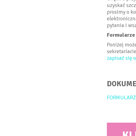
uzyskać szc
prosimy o k
elektroniczn
pytania i ws
Formularze
Poniżej może
sekretariaci
zapisać się 
DOKUME
FORMULARZ
KL