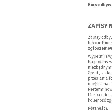
Kurs odbywa
ZAPISY 
Zapisy odbyw
lub
on-line
p
zgłoszenio
Wypełnij i w
Na podany w
niezbędnymi 
Opłatę za ku
przesłania f
miejsca na k
Nieterminow
Liczba miejs
kolejność z
Płatności: