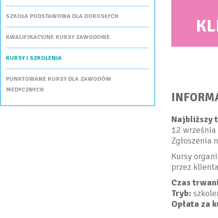
SZKOŁA PODSTAWOWA DLA DOROSŁYCH
KL
KWALIFIKACYJNE KURSY ZAWODOWE
KURSY I SZKOLENIA
PUNKTOWANE KURSY DLA ZAWODÓW
MEDYCZNYCH
INFORM
Najbliższy 
12 września 
Zgłoszenia n
Kursy organ
przez klienta
Czas trwani
Tryb:
szkole
Opłata za k