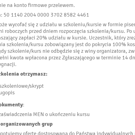
nie na konto firmowe przelewem.
: 50 1140 2004 0000 3702 8582 4461
że wycofać się z udziału w szkoleniu/kursie w formie pis
ni roboczych przed dniem rozpoczęcia szkolenia/kursu. Po 
szający zapłaci 20% udziału w kursie. Uczestnik, który zr
nia szkolenia/kursu zobowiązany jest do pokrycia 100% ko
dy szkolenie/kurs nie odbędzie się z winy organizatora, z
ełni kwota wpłacona przez Zgłaszającego w terminie 14 dn
ygnacji.
zkolenia otrzymasz:
 szkoleniowe/skrypt
ługopis
okumenty
:
aświadczenia MEN o ukończeniu kursu
zorganizowanych grup
ygotujemy ofertę dostosowaną do Państwa indywidualnych 